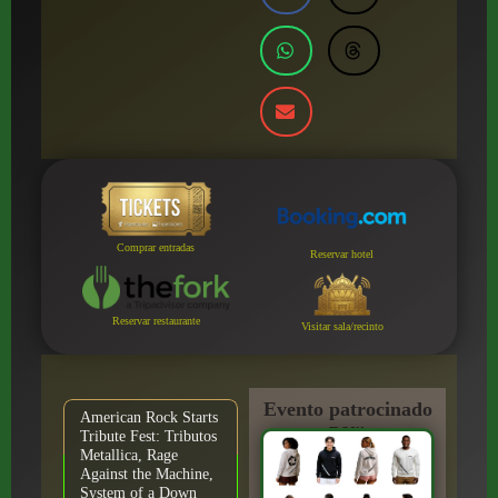
Comprar entradas
Reservar hotel
Reservar restaurante
Visitar sala/recinto
Evento patrocinado
American Rock Starts
por:
Tribute Fest: Tributos
Metallica, Rage
Against the Machine,
System of a Down