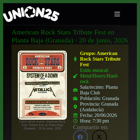
American Rock Stars Tribute Fest en
Planta Baja (Granada) · 20 de junio, 2026
Grupo:
American
Rock Stars Tribute
Fest
Estilo musical:
Metal/Heavy/Hard-
rock
Sala/recinto:
Planta
Baja Club
Población:
Granada
Provincia:
Granada
(Andalucía)
Fecha:
20/06/2026
Hora:
7:30 pm
Cartel oficial evento: American Rock
Stars Tribute Fest en Planta Baja
Compartir en:
(Granada) · 20 de junio, 2026