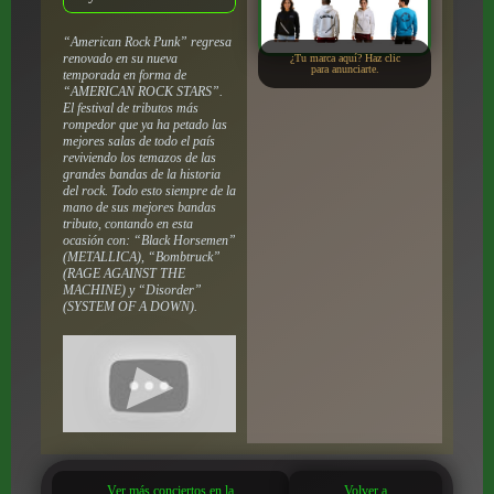
“American Rock Punk” regresa
renovado en su nueva
¿Tu marca aquí? Haz clic
para anunciarte.
temporada en forma de
“AMERICAN ROCK STARS”.
El festival de tributos más
rompedor que ya ha petado las
mejores salas de todo el país
reviviendo los temazos de las
grandes bandas de la historia
del rock. Todo esto siempre de la
mano de sus mejores bandas
tributo, contando en esta
ocasión con: “Black Horsemen”
(METALLICA), “Bombtruck”
(RAGE AGAINST THE
MACHINE) y “Disorder”
(SYSTEM OF A DOWN).
Ver más conciertos en la
Volver a