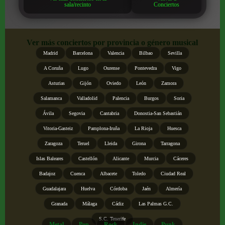
sala/recinto
Conciertos
Ver más conciertos por provincia o género musical
Madrid
Barcelona
Valencia
Bilbao
Sevilla
A Coruña
Lugo
Ourense
Pontevedra
Vigo
Asturias
Gijón
Oviedo
León
Zamora
Salamanca
Valladolid
Palencia
Burgos
Soria
Ávila
Segovia
Cantabria
Donostia-San Sebastián
Vitoria-Gasteiz
Pamplona-Iruña
La Rioja
Huesca
Zaragoza
Teruel
Lleida
Girona
Tarragona
Islas Baleares
Castellón
Alicante
Murcia
Cáceres
Badajoz
Cuenca
Albacete
Toledo
Ciudad Real
Guadalajara
Huelva
Córdoba
Jaén
Almería
Granada
Málaga
Cádiz
Las Palmas G.C.
S.C. Tenerife
Metal
Pop
Rock
Indie
Punk