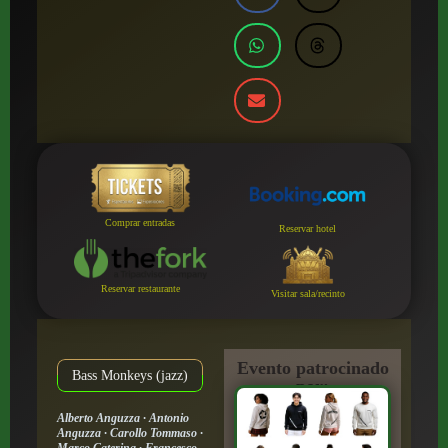
Comprar entradas
Reservar hotel
Reservar restaurante
Visitar sala/recinto
Evento patrocinado
Bass Monkeys (jazz)
por:
Alberto Anguzza · Antonio
Anguzza · Carollo Tommaso ·
Marco Caterina · Francesco