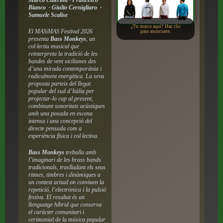
Bianco · Giulio Cernigliaro ·
Samuele Scalise
¿Tu marca aquí? Haz clic
El MASiMAS Festival 2026
para anunciarte.
presenta
Bass Monkeys
, un
col·lectiu musical que
reinterpreta la tradició de les
bandes de vent sicilianes des
d’una mirada contemporània i
radicalment energètica. La seva
proposta parteix del llegat
popular del sud d’Itàlia per
projectar-lo cap al present,
combinant sonoritats acústiques
amb una posada en escena
intensa i una concepció del
directe pensada com a
experiència física i col·lectiva.
Bass Monkeys
treballa amb
l’imaginari de les brass bands
tradicionals, traslladant els seus
ritmes, timbres i dinàmiques a
un context actual on conviuen la
repetició, l’electrònica i la pulsió
festiva. El resultat és un
llenguatge híbrid que conserva
el caràcter comunitari i
cerimonial de la música popular