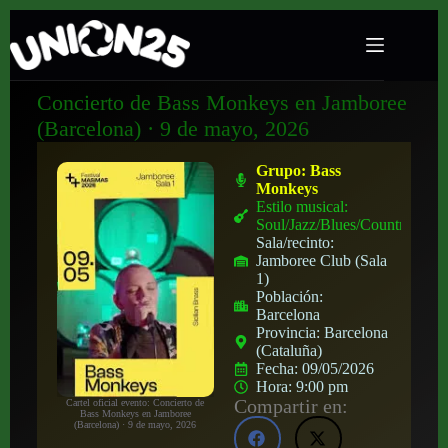
Concierto de Bass Monkeys en Jamboree
(Barcelona) · 9 de mayo, 2026
Grupo:
Bass
Monkeys
Estilo musical:
Soul/Jazz/Blues/Country
Sala/recinto:
Jamboree Club (Sala
1)
Población:
Barcelona
Provincia:
Barcelona
(Cataluña)
Fecha:
09/05/2026
Hora:
9:00 pm
Compartir en:
Cartel oficial evento: Concierto de
Bass Monkeys en Jamboree
(Barcelona) · 9 de mayo, 2026