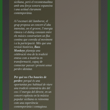
siciliana, però el recontextualitza
amb una força sonora expansiva
i una actitud clarament
contemporània.
A l’escenari del Jamboree, el
grup proposa un concert d’alta
intensitat, on el groove, l’energia
rítmica i el diàleg constant entre
els músics construeixen un flux
continu que convida al moviment
i a la participació. Més que una
revisió històrica,
Bass
Monkeys
planteja una
celebració viva de la tradició
entesa com a matèria en
transformació, capaç de
connectar passat i present sense
perdre identitat.
Per què no t’ho hauries de
perdre:
perquè és una
oportunitat poc habitual de viure
una tradició centenària des del
cos i l’energia del directe, en un
concert explosiu on la música
popular siciliana es reinventa
com una experiència
contemporània i contagiosa.