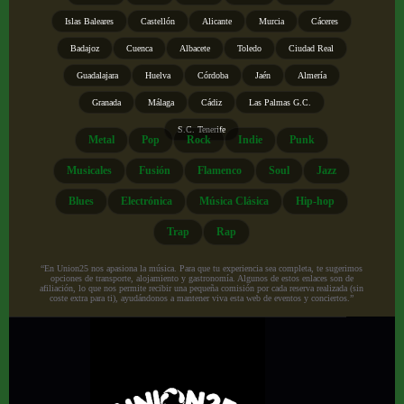
Islas Baleares
Castellón
Alicante
Murcia
Cáceres
Badajoz
Cuenca
Albacete
Toledo
Ciudad Real
Guadalajara
Huelva
Córdoba
Jaén
Almería
Granada
Málaga
Cádiz
Las Palmas G.C.
S.C. Tenerife
Metal
Pop
Rock
Indie
Punk
Musicales
Fusión
Flamenco
Soul
Jazz
Blues
Electrónica
Música Clásica
Hip-hop
Trap
Rap
“En Union25 nos apasiona la música. Para que tu experiencia sea completa, te sugerimos
opciones de transporte, alojamiento y gastronomía. Algunos de estos enlaces son de
afiliación, lo que nos permite recibir una pequeña comisión por cada reserva realizada (sin
coste extra para ti), ayudándonos a mantener viva esta web de eventos y conciertos.”