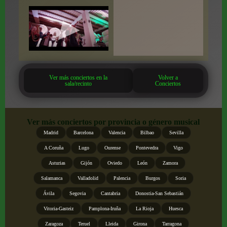
Ver más conciertos en la
Volver a
sala/recinto
Conciertos
Ver más conciertos por provincia o género musical
Madrid
Barcelona
Valencia
Bilbao
Sevilla
A Coruña
Lugo
Ourense
Pontevedra
Vigo
Asturias
Gijón
Oviedo
León
Zamora
Salamanca
Valladolid
Palencia
Burgos
Soria
Ávila
Segovia
Cantabria
Donostia-San Sebastián
Vitoria-Gasteiz
Pamplona-Iruña
La Rioja
Huesca
Zaragoza
Teruel
Lleida
Girona
Tarragona