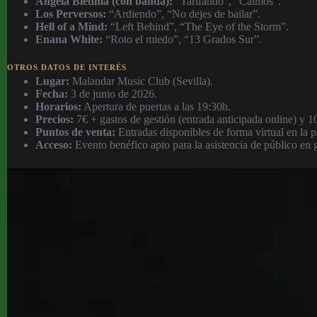
Ángela Biedma (con banda):
“Tarifando”, “Caímos”.
Los Perversos:
“Ardiendo”, “No dejes de bailar”.
Hell of a Mind:
“Left Behind”, “The Eye of the Storm”.
Enana White:
“Roto el miedo”, “13 Grados Sur”.
OTROS DATOS DE INTERÉS
Lugar:
Malandar Music Club (Sevilla).
Fecha:
3 de junio de 2026.
Horarios:
Apertura de puertas a las 19:30h.
Precios:
7€ + gastos de gestión (entrada anticipada online) y 10
Puntos de venta:
Entradas disponibles de forma virtual en la
Acceso:
Evento benéfico apto para la asistencia de público en g