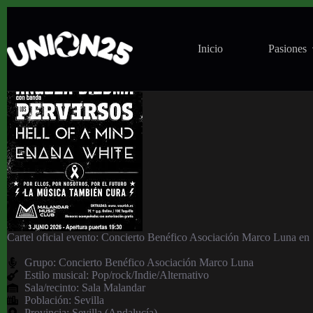
Concierto Benéfico Asociación Marco Luna en Sal
Inicio
Pasiones
Cartel oficial evento: Concierto Benéfico Asociación Marco Luna en S
Grupo:
Concierto Benéfico Asociación Marco Luna
Estilo musical: Pop/rock/Indie/Alternativo
Sala/recinto:
Sala Malandar
Población:
Sevilla
Provincia:
Sevilla (Andalucía)