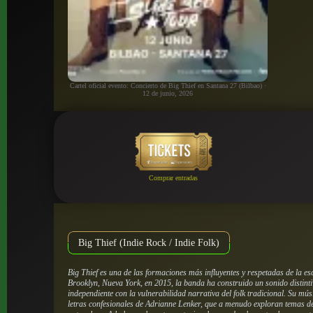
Cartel oficial evento: Concierto de Big Thief en Santana 27 (Bilbao) ·
12 de junio, 2026
Comprar entradas
Big Thief (Indie Rock / Indie Folk)
Big Thief es una de las formaciones más influyentes y respetadas de la esc
Brooklyn, Nueva York, en 2015, la banda ha construido un sonido distinti
independiente con la vulnerabilidad narrativa del folk tradicional.
Su músic
letras confesionales de Adrianne Lenker, que a menudo exploran temas d