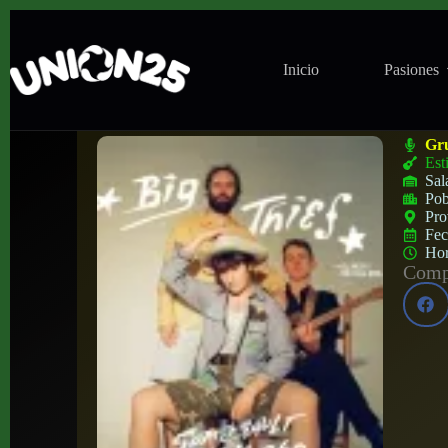
Inicio
Pasiones
Concierto de Big Thief en Santana 27 (Bi
Gr
Est
Sal
Pob
Pro
Fe
Ho
Compa