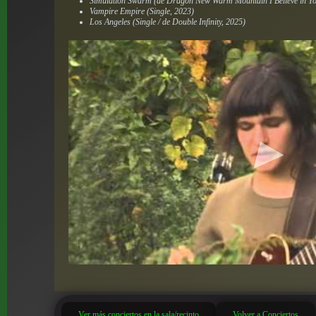
Simulation Swarm (de Dragon New Warm Mountain I Believe in Yo
Vampire Empire (Single, 2023)
Los Angeles (Single / de Double Infinity, 2025)
Ver más conciertos en la sala/recinto
Volver a Conciertos