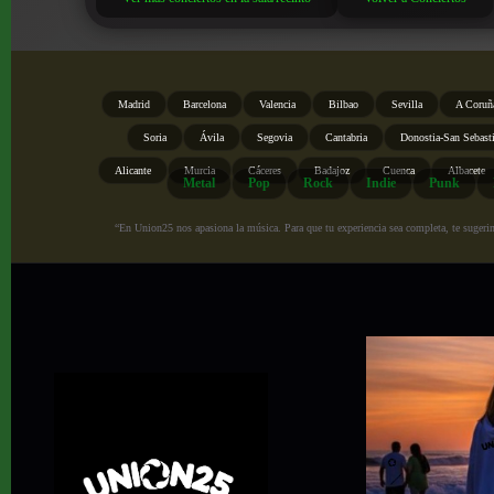
Madrid
Barcelona
Valencia
Bilbao
Sevilla
A Coruñ
Soria
Ávila
Segovia
Cantabria
Donostia-San Sebast
Alicante
Murcia
Cáceres
Badajoz
Cuenca
Albacete
Metal
Pop
Rock
Indie
Punk
“En Union25 nos apasiona la música. Para que tu experiencia sea completa, te sugerimo