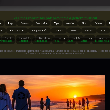
Ver más conciertos por provincia o género musical
a
Lugo
Ourense
Pontevedra
Vigo
Asturias
Gijón
Oviedo
ián
Vitoria-Gasteiz
Pamplona-Iruña
La Rioja
Huesca
Zaragoza
Teruel
Toledo
Ciudad Real
Guadalajara
Huelva
Córdoba
Jaén
Almería
Musicales
Fusión
Flamenco
Soul
Jazz
Blues
Electrónica
s opciones de transporte, alojamiento y gastronomía. Algunos de estos enlaces son de afiliación, lo que nos perm
ayudándonos a mantener viva esta web de eventos y conciertos.”