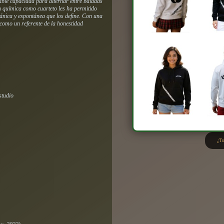
able capacidad para alternar entre baladas
Su química como cuarteto les ha permitido
ánica y espontánea que los define.
Con una
 como un referente de la honestidad
studio
¿Tu