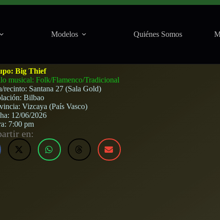
Modelos
Quiénes Somos
M
lbao) · 12 de junio, 2026
upo:
Big Thief
ilo musical: Folk/Flamenco/Tradicional
a/recinto:
Santana 27 (Sala Gold)
lación:
Bilbao
vincia:
Vizcaya (País Vasco)
cha:
12/06/2026
ra:
7:00 pm
rtir en: