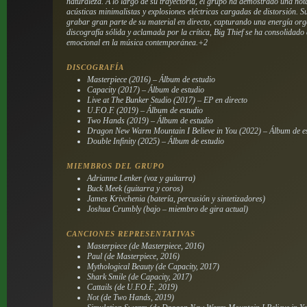
naturaleza.
A lo largo de su trayectoria, el grupo ha demostrado una not
acústicas minimalistas y explosiones eléctricas cargadas de distorsión. 
grabar gran parte de su material en directo, capturando una energía org
discografía sólida y aclamada por la crítica, Big Thief se ha consolidado
emocional en la música contemporánea.+2
DISCOGRAFÍA
Masterpiece (2016) – Álbum de estudio
Capacity (2017) – Álbum de estudio
Live at The Bunker Studio (2017) – EP en directo
U.F.O.F. (2019) – Álbum de estudio
Two Hands (2019) – Álbum de estudio
Dragon New Warm Mountain I Believe in You (2022) – Álbum de e
Double Infinity (2025) – Álbum de estudio
MIEMBROS DEL GRUPO
Adrianne Lenker (voz y guitarra)
Buck Meek (guitarra y coros)
James Krivchenia (batería, percusión y sintetizadores)
Joshua Crumbly (bajo – miembro de gira actual)
CANCIONES REPRESENTATIVAS
Masterpiece (de Masterpiece, 2016)
Paul (de Masterpiece, 2016)
Mythological Beauty (de Capacity, 2017)
Shark Smile (de Capacity, 2017)
Cattails (de U.F.O.F., 2019)
Not (de Two Hands, 2019)