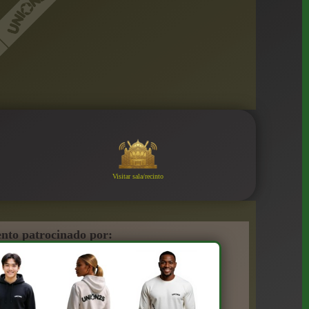
Visitar sala/recinto
nto patrocinado por: