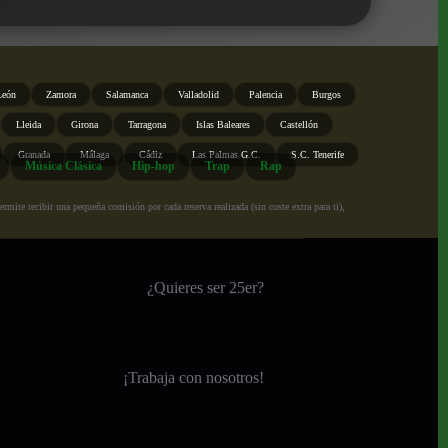
León
Zamora
Salamanca
Valladolid
Palencia
Burgos
Lleida
Girona
Tarragona
Islas Baleares
Castellón
Granada
Málaga
Cádiz
Las Palmas G.C.
S.C. Tenerife
Música Clásica
Hip-hop
Trap
Rap
ite recibir una pequeña comisión por cada reserva realizada (sin coste extra para ti),
¿Quieres ser 25er?
¡
Trabaja con nosotros!