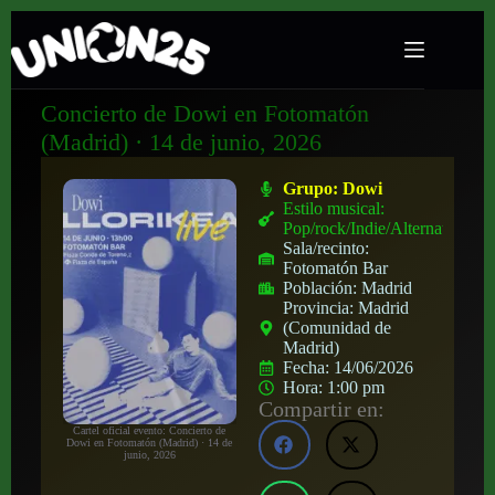
Concierto de Dowi en Fotomatón
(Madrid) · 14 de junio, 2026
Grupo:
Dowi
Estilo musical:
Pop/rock/Indie/Alternativo
Sala/recinto:
Fotomatón Bar
Población:
Madrid
Provincia:
Madrid
(Comunidad de
Madrid)
Fecha:
14/06/2026
Hora:
1:00 pm
Compartir en:
Cartel oficial evento: Concierto de
Dowi en Fotomatón (Madrid) · 14 de
junio, 2026