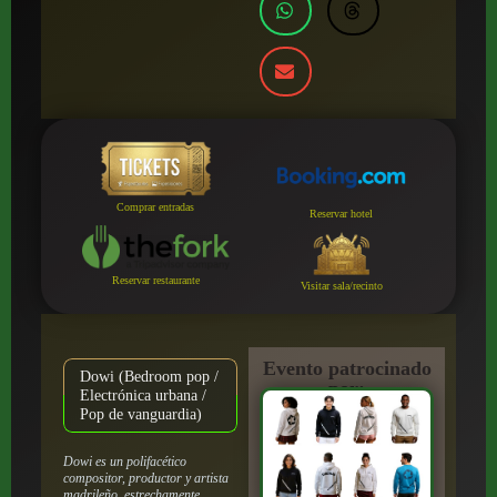
Comprar entradas
Reservar hotel
Reservar restaurante
Visitar sala/recinto
Evento patrocinado
Dowi (Bedroom pop /
por:
Electrónica urbana /
Pop de vanguardia)
Dowi es un polifacético
compositor, productor y artista
madrileño, estrechamente