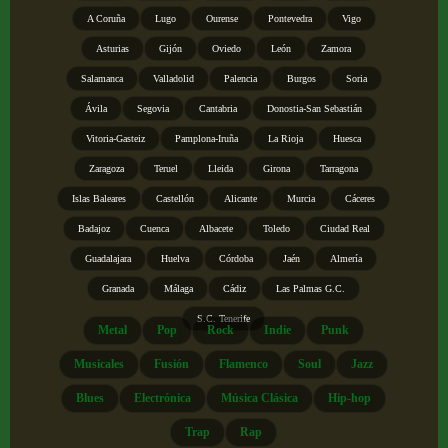
A Coruña
Lugo
Ourense
Pontevedra
Vigo
Asturias
Gijón
Oviedo
León
Zamora
Salamanca
Valladolid
Palencia
Burgos
Soria
Ávila
Segovia
Cantabria
Donostia-San Sebastián
Vitoria-Gasteiz
Pamplona-Iruña
La Rioja
Huesca
Zaragoza
Teruel
Lleida
Girona
Tarragona
Islas Baleares
Castellón
Alicante
Murcia
Cáceres
Badajoz
Cuenca
Albacete
Toledo
Ciudad Real
Guadalajara
Huelva
Córdoba
Jaén
Almería
Granada
Málaga
Cádiz
Las Palmas G.C.
S.C. Tenerife
Metal
Pop
Rock
Indie
Punk
Musicales
Fusión
Flamenco
Soul
Jazz
Blues
Electrónica
Música Clásica
Hip-hop
Trap
Rap