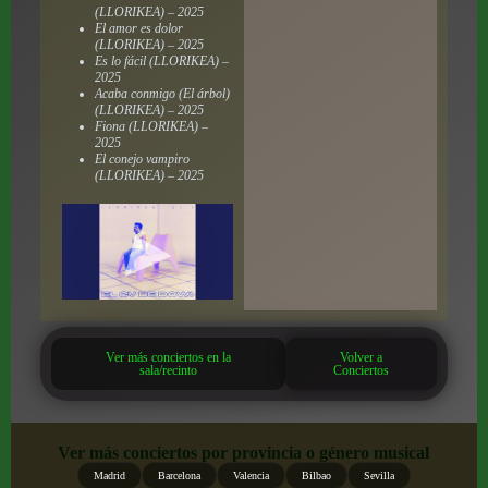
(LLORIKEA) – 2025
El amor es dolor
(LLORIKEA) – 2025
Es lo fácil (LLORIKEA) –
2025
Acaba conmigo (El árbol)
(LLORIKEA) – 2025
Fiona (LLORIKEA) –
2025
El conejo vampiro
(LLORIKEA) – 2025
Ver más conciertos en la
Volver a
sala/recinto
Conciertos
Ver más conciertos por provincia o género musical
Madrid
Barcelona
Valencia
Bilbao
Sevilla