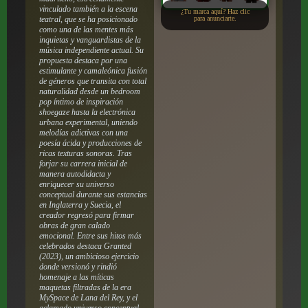
vinculado también a la escena
¿Tu marca aquí? Haz clic
teatral, que se ha posicionado
para anunciarte.
como una de las mentes más
inquietas y vanguardistas de la
música independiente actual. Su
propuesta destaca por una
estimulante y camaleónica fusión
de géneros que transita con total
naturalidad desde un bedroom
pop íntimo de inspiración
shoegaze hasta la electrónica
urbana experimental, uniendo
melodías adictivas con una
poesía ácida y producciones de
ricas texturas sonoras. Tras
forjar su carrera inicial de
manera autodidacta y
enriquecer su universo
conceptual durante sus estancias
en Inglaterra y Suecia, el
creador regresó para firmar
obras de gran calado
emocional. Entre sus hitos más
celebrados destaca
Granted
(2023), un ambicioso ejercicio
donde versionó y rindió
homenaje a las míticas
maquetas filtradas de la era
MySpace de Lana del Rey, y el
aclamado universo conceptual