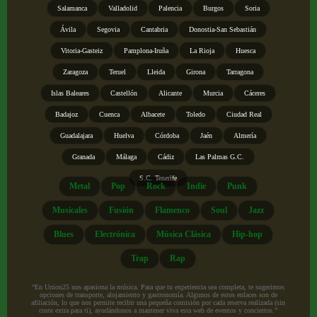
Salamanca
Valladolid
Palencia
Burgos
Soria
Ávila
Segovia
Cantabria
Donostia-San Sebastián
Vitoria-Gasteiz
Pamplona-Iruña
La Rioja
Huesca
Zaragoza
Teruel
Lleida
Girona
Tarragona
Islas Baleares
Castellón
Alicante
Murcia
Cáceres
Badajoz
Cuenca
Albacete
Toledo
Ciudad Real
Guadalajara
Huelva
Córdoba
Jaén
Almería
Granada
Málaga
Cádiz
Las Palmas G.C.
S.C. Tenerife
Metal
Pop
Rock
Indie
Punk
Musicales
Fusión
Flamenco
Soul
Jazz
Blues
Electrónica
Música Clásica
Hip-hop
Trap
Rap
“En Union25 nos apasiona la música. Para que tu experiencia sea completa, te sugerimos
opciones de transporte, alojamiento y gastronomía. Algunos de estos enlaces son de
afiliación, lo que nos permite recibir una pequeña comisión por cada reserva realizada (sin
coste extra para ti), ayudándonos a mantener viva esta web de eventos y conciertos.”