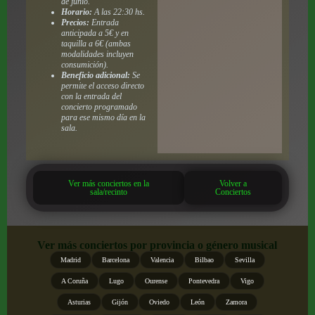
de junio.
Horario:
A las 22:30 hs.
Precios:
Entrada
anticipada a 5€ y en
taquilla a 6€ (ambas
modalidades incluyen
consumición).
Beneficio adicional:
Se
permite el acceso directo
con la entrada del
concierto programado
para ese mismo día en la
sala.
Ver más conciertos en la
Volver a
sala/recinto
Conciertos
Ver más conciertos por provincia o género musical
Madrid
Barcelona
Valencia
Bilbao
Sevilla
A Coruña
Lugo
Ourense
Pontevedra
Vigo
Asturias
Gijón
Oviedo
León
Zamora