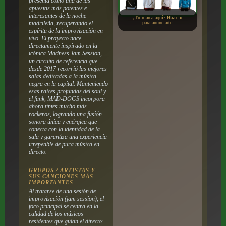
presenta como una de las
apuestas más potentes e
interesantes de la noche
¿Tu marca aquí? Haz clic
madrileña, recuperando el
para anunciarte.
espíritu de la improvisación en
vivo. El proyecto nace
directamente inspirado en la
icónica
Madness Jam Session
,
un circuito de referencia que
desde 2017 recorrió las mejores
salas dedicadas a la música
negra en la capital. Manteniendo
esas raíces profundas del soul y
el funk, MAD-DOGS incorpora
ahora tintes mucho más
rockeros, logrando una fusión
sonora única y enérgica que
conecta con la identidad de la
sala y garantiza una experiencia
irrepetible de pura música en
directo.
GRUPOS / ARTISTAS Y
SUS CANCIONES MÁS
IMPORTANTES
Al tratarse de una sesión de
improvisación (
jam session
), el
foco principal se centra en la
calidad de los músicos
residentes que guían el directo: