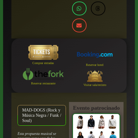
Comprar entradas
Reservar hotel
Reservar restaurante
Visitar sala/recinto
Evento patrocinado
MAD-DOGS (Rock y
por:
Música Negra / Funk /
Soul)
Esta propuesta musical se