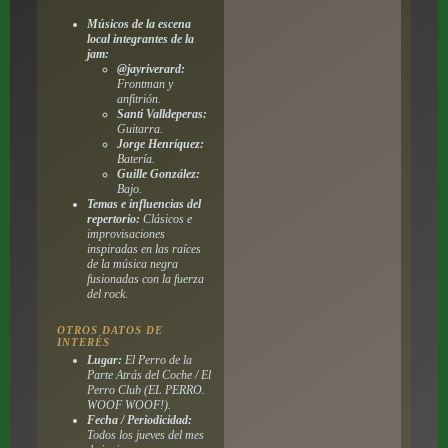
Músicos de la escena
local integrantes de la
jam:
@jayriverard:
Frontman y
anfitrión.
Santi Valldeperas:
Guitarra.
Jorge Henríquez:
Batería.
Guille González:
Bajo.
Temas e influencias del
repertorio:
Clásicos e
improvisaciones
inspiradas en las raíces
de la música negra
fusionadas con la fuerza
del rock.
OTROS DATOS DE
INTERÉS
Lugar:
El Perro de la
Parte Atrás del Coche / El
Perro Club (EL PERRO.
WOOF WOOF!).
Fecha / Periodicidad:
Todos los jueves del mes