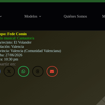
Modelos
Quiénes Somos
M
Valencia) · 27 de junio, 2026
upo:
Fede Comín
ilo musical: Cantautor/a
a/recinto:
El Volander
lación:
Valencia
vincia:
Valencia (Comunidad Valenciana)
cha:
27/06/2026
ra:
10:30 pm
rtir en: