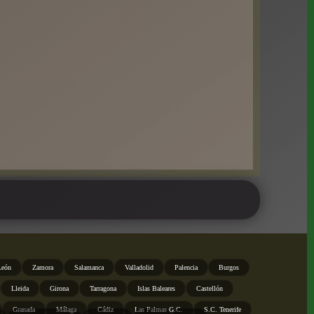
León
Zamora
Salamanca
Valladolid
Palencia
Burgos
Lleida
Girona
Tarragona
Islas Baleares
Castellón
Granada
Málaga
Cádiz
Las Palmas G.C.
S.C. Tenerife