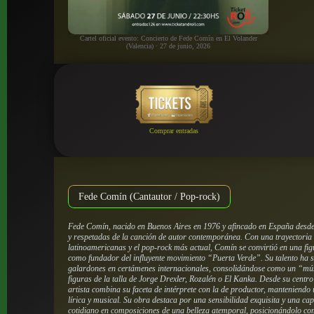
Cartel oficial evento: Concierto de Fede Comín en El Volander
(Valencia) · 27 de junio, 2026
Comprar entradas
Fede Comín (Cantautor / Pop-rock)
Fede Comín, nacido en Buenos Aires en 1976 y afincado en España desde
y respetadas de la canción de autor contemporánea. Con una trayectoria q
latinoamericanas y el pop-rock más actual, Comín se convirtió en una fi
como fundador del influyente movimiento “Puerta Verde”. Su talento ha 
galardones en certámenes internacionales, consolidándose como un “mú
figuras de la talla de Jorge Drexler, Rozalén o El Kanka. Desde su centro
artista combina su faceta de intérprete con la de productor, manteniend
lírica y musical. Su obra destaca por una sensibilidad exquisita y una c
cotidiano en composiciones de una belleza atemporal, posicionándolo co