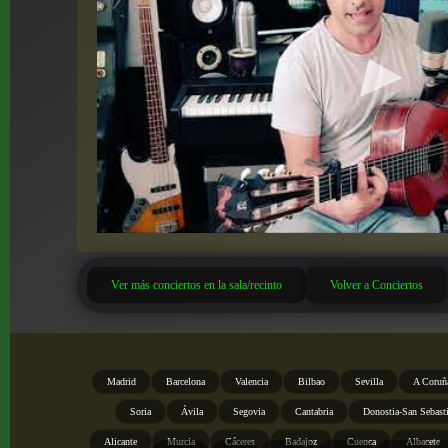
Ver más conciertos en la sala/recinto
Volver a Conciertos
Madrid
Barcelona
Valencia
Bilbao
Sevilla
A Coruñ
Soria
Ávila
Segovia
Cantabria
Donostia-San Sebast
Alicante
Murcia
Cáceres
Badajoz
Cuenca
Albacete