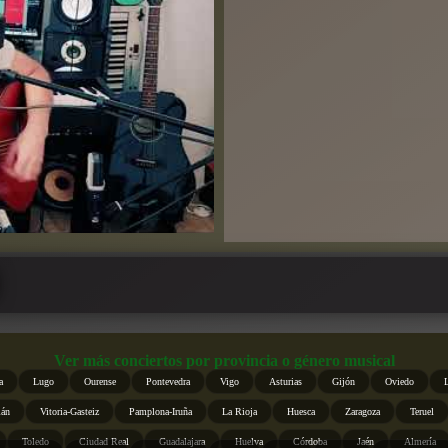
Ver más conciertos por provincia o género musical
a
Lugo
Ourense
Pontevedra
Vigo
Asturias
Gijón
Oviedo
ián
Vitoria-Gasteiz
Pamplona-Iruña
La Rioja
Huesca
Zaragoza
Teruel
Toledo
Ciudad Real
Guadalajara
Huelva
Córdoba
Jaén
Almería