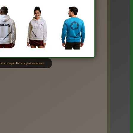
 marca aquí? Haz clic para anunciarte.