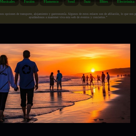
Musicales
Fusión
Flamenco
Soul
Jazz
Blues
Electrónica
s opciones de transporte, alojamiento y gastronomía. Algunos de estos enlaces son de afiliación, lo que nos perm
ayudándonos a mantener viva esta web de eventos y conciertos.”