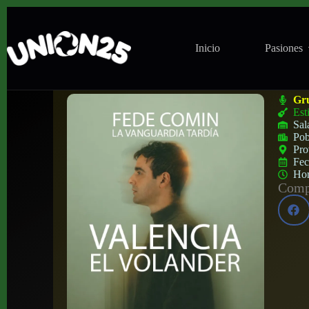
Inicio
Pasiones
Concierto de Fede Comín en El Volander (
Gr
Est
Sal
Pob
Pro
Fe
Ho
Compa