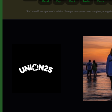
Metal
Pop
Rock
Indie
Punk
“En Union25 nos apasiona la música. Para que tu experiencia sea completa, te sugerimo