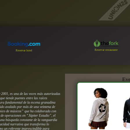
Reservar restaurante
Reservar hotel
Eve
 2001, es una de las voces más autorizadas
ue tiende puentes entre las raíces
gura fundamental de la escena granadina
sido avalado por más de una veintena de
sico de músicos” que ha colaborado con
 de operaciones en “Júpiter Estudio”, el
o una búsqueda constante de la vanguardia
apacidad narrativa que transforma lo
mo un referente imprescindible para