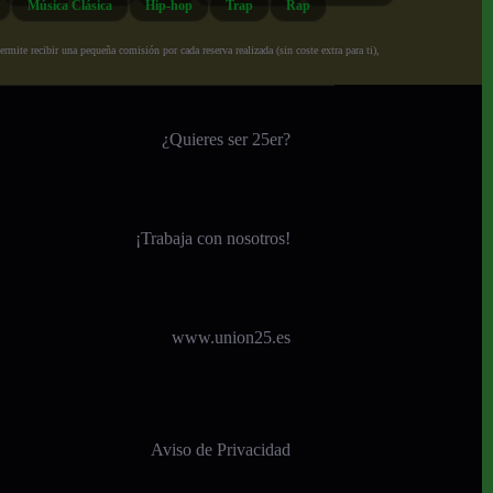
Música Clásica
Hip-hop
Trap
Rap
ite recibir una pequeña comisión por cada reserva realizada (sin coste extra para ti),
¿Quieres ser 25er?
¡
Trabaja con nosotros!
www.union25.es
Aviso de Privacidad