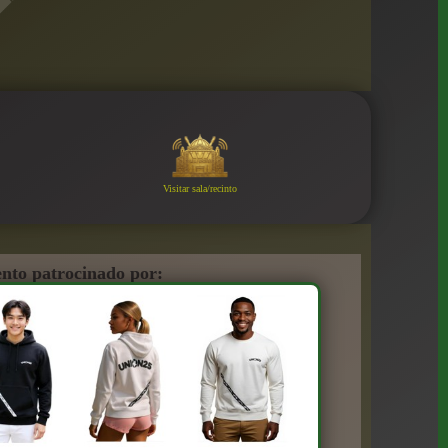
Visitar sala/recinto
nto patrocinado por: