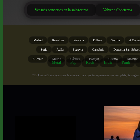
Ver más conciertos en la sala/recinto
Volver a Conciertos
Madrid
Barcelona
Valencia
Bilbao
Sevilla
A Coruñ
Soria
Ávila
Segovia
Cantabria
Donostia-San Sebast
Alicante
Murcia
Cáceres
Badajoz
Cuenca
Albacete
Metal
Pop
Rock
Indie
Punk
“En Union25 nos apasiona la música. Para que tu experiencia sea completa, te sugerimo