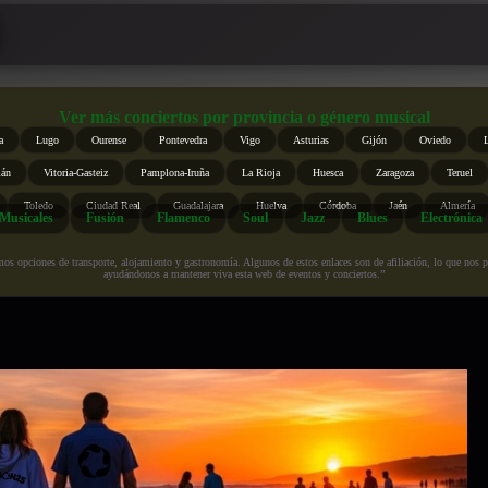
Ver más conciertos por provincia o género musical
a
Lugo
Ourense
Pontevedra
Vigo
Asturias
Gijón
Oviedo
ián
Vitoria-Gasteiz
Pamplona-Iruña
La Rioja
Huesca
Zaragoza
Teruel
Toledo
Ciudad Real
Guadalajara
Huelva
Córdoba
Jaén
Almería
Musicales
Fusión
Flamenco
Soul
Jazz
Blues
Electrónica
s opciones de transporte, alojamiento y gastronomía. Algunos de estos enlaces son de afiliación, lo que nos perm
ayudándonos a mantener viva esta web de eventos y conciertos.”