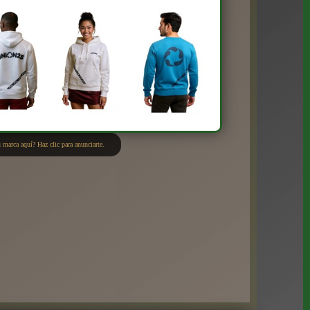
 marca aquí? Haz clic para anunciarte.