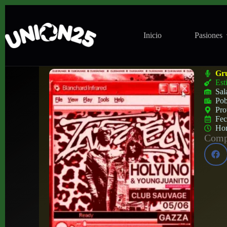
Inicio
Pasiones
Concierto de Holyuno + Young Juanito en
Gr
Est
Sal
Pob
Pro
Fe
Ho
Compa