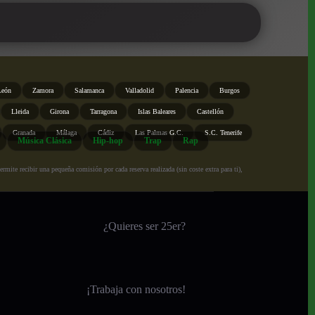
León
Zamora
Salamanca
Valladolid
Palencia
Burgos
Lleida
Girona
Tarragona
Islas Baleares
Castellón
Granada
Málaga
Cádiz
Las Palmas G.C.
S.C. Tenerife
Música Clásica
Hip-hop
Trap
Rap
ite recibir una pequeña comisión por cada reserva realizada (sin coste extra para ti),
¿Quieres ser 25er?
¡
Trabaja con nosotros!