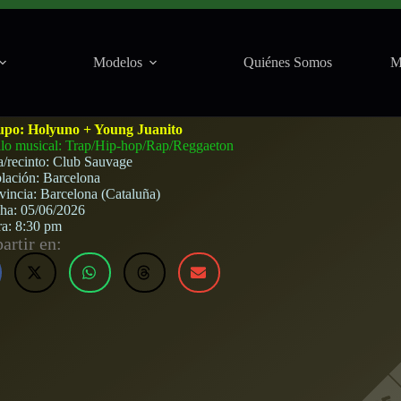
Modelos
Quiénes Somos
M
 Club Sauvage (Barcelona) · 5 de junio, 2026
upo:
Holyuno + Young Juanito
ilo musical: Trap/Hip-hop/Rap/Reggaeton
a/recinto:
Club Sauvage
lación:
Barcelona
vincia:
Barcelona (Cataluña)
cha:
05/06/2026
ra:
8:30 pm
rtir en: