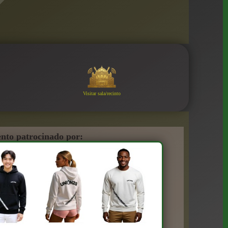
Visitar sala/recinto
nto patrocinado por: