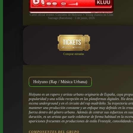
Cartel oficial evento: Concierto de Holyuno + Young Juanito en Club
Sauvage (Barcelona) · 5 de junio, 2026
Comprar entradas
Holyuno (Rap / Música Urbana)
Holyuno es un rapero y artista urbano originario de España, cuya prop
popularidad y una sólida recepción en las plataformas digitales. Ha des
escena underground y en el circuito del rap madrileño. Su trayectoria art
mantener una producción constante y un enfoque muy definido en la cre
fuerza dentro del género urbano. Además de centrar sus esfuerzos en sus
duración, es un artista que suele colaborar de forma habitual en la esce
apariciones frecuentes en producciones de estilo Freestyle, consolidando
COMPONENTES DEL GRUPO