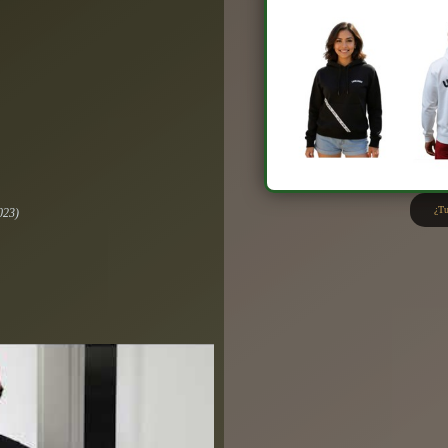
¿Tu
023)