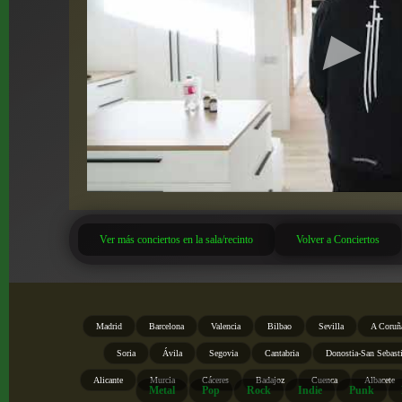
Ver más conciertos en la sala/recinto
Volver a Conciertos
Madrid
Barcelona
Valencia
Bilbao
Sevilla
A Coruñ
Soria
Ávila
Segovia
Cantabria
Donostia-San Sebast
Alicante
Murcia
Cáceres
Badajoz
Cuenca
Albacete
Metal
Pop
Rock
Indie
Punk