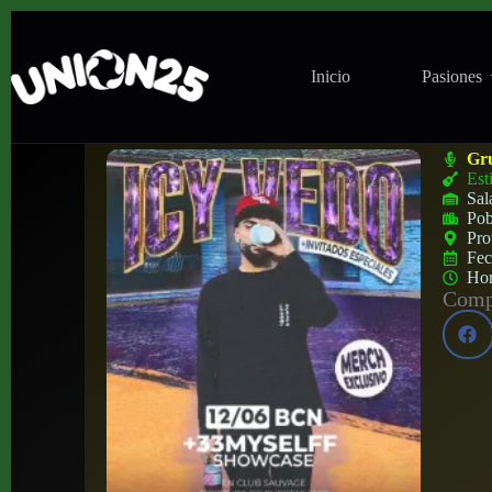
Inicio
Pasiones
Concierto de Icy Vedo en Club Sauvage (
Gr
Est
Sal
Pob
Pro
Fe
Ho
Compa