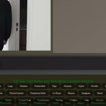
Ver más conciertos por provincia o género musical
a
Lugo
Ourense
Pontevedra
Vigo
Asturias
Gijón
Oviedo
ián
Vitoria-Gasteiz
Pamplona-Iruña
La Rioja
Huesca
Zaragoza
Teruel
Toledo
Ciudad Real
Guadalajara
Huelva
Córdoba
Jaén
Almería
Musicales
Fusión
Flamenco
Soul
Jazz
Blues
Electrónica