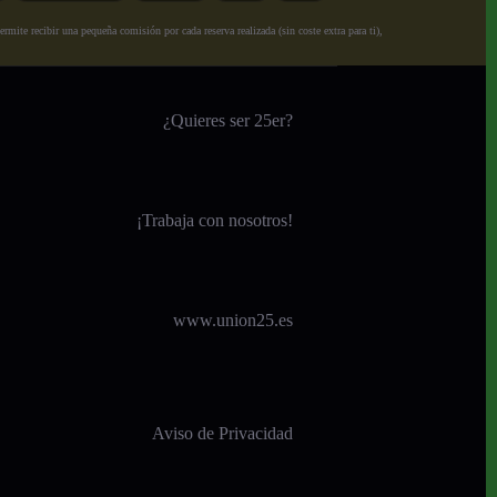
ite recibir una pequeña comisión por cada reserva realizada (sin coste extra para ti),
¿Quieres ser 25er?
¡
Trabaja con nosotros!
www.union25.es
Aviso de Privacidad