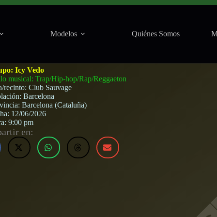
Modelos
Quiénes Somos
M
Barcelona) · 12 de junio, 2026
upo:
Icy Vedo
ilo musical: Trap/Hip-hop/Rap/Reggaeton
a/recinto:
Club Sauvage
lación:
Barcelona
vincia:
Barcelona (Cataluña)
cha:
12/06/2026
ra:
9:00 pm
rtir en: