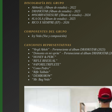
DISCOGRAFÍA DEL GRUPO
Alëthei@¡
(Álbum de estudio) – 2022
DRANKSTAR
(Álbum de estudio) – 2023
##SORRY4THESURF
(Álbum de estudio) – 2024
#LA OLA
(Álbum de estudio) – 2025
RICO X SIEMPRE
(EP) – 2026
COMPONENTES DEL GRUPO
Icy Vedo (Voz y composición)
CANCIONES REPRESENTATIVAS
“Virgil Abloh” – Perteneciente al álbum
DRANKSTAR
(2023)
“Demonio en mi sprite” – Perteneciente al álbum
DRANKSTAR
(2
“HONEY & PERC”
“RIFLE BISEXUAL”
“#APORELTRIPLETE”
“Como Pedro”
“Rifle Talibán”
“DEMBOBOW”
“Mr. Bag Vedo”