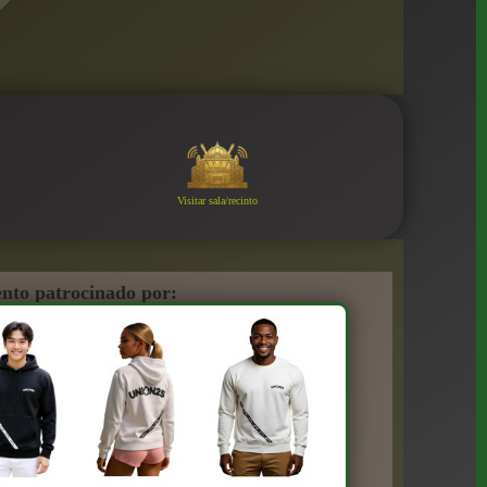
Visitar sala/recinto
nto patrocinado por: