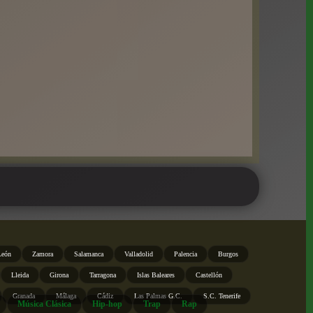
León
Zamora
Salamanca
Valladolid
Palencia
Burgos
Lleida
Girona
Tarragona
Islas Baleares
Castellón
Granada
Málaga
Cádiz
Las Palmas G.C.
S.C. Tenerife
Música Clásica
Hip-hop
Trap
Rap