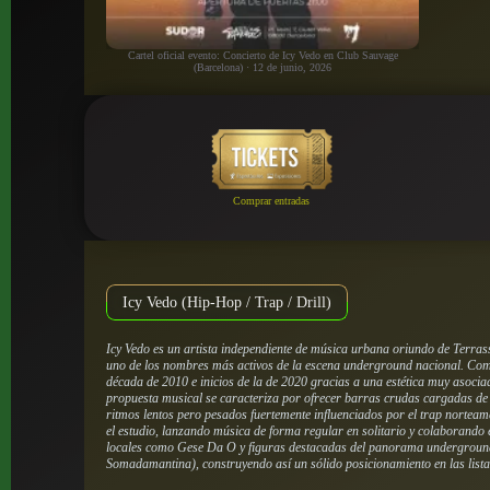
Cartel oficial evento: Concierto de Icy Vedo en Club Sauvage
(Barcelona) · 12 de junio, 2026
Comprar entradas
Icy Vedo (Hip-Hop / Trap / Drill)
Icy Vedo es un artista independiente de música urbana oriundo de Terra
uno de los nombres más activos de la escena underground nacional. Come
década de 2010 e inicios de la de 2020 gracias a una estética muy asociad
propuesta musical se caracteriza por ofrecer barras crudas cargadas de re
ritmos lentos pero pesados fuertemente influenciados por el trap nortea
el estudio, lanzando música de forma regular en solitario y colaborando 
locales como Gese Da O y figuras destacadas del panorama undergroun
Somadamantina), construyendo así un sólido posicionamiento en las lista