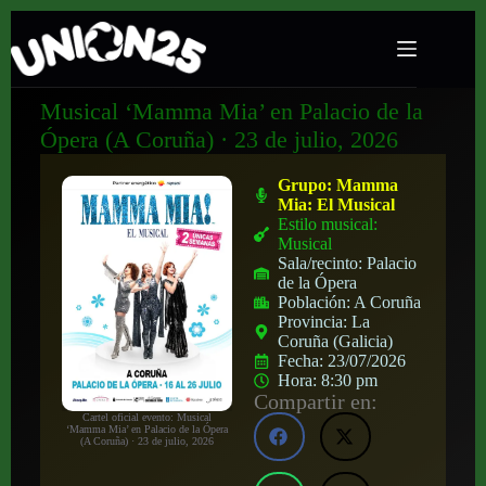
Musical ‘Mamma Mia’ en Palacio de la
Ópera (A Coruña) · 23 de julio, 2026
Grupo:
Mamma
Mia: El Musical
Estilo musical:
Musical
Sala/recinto:
Palacio
de la Ópera
Población:
A Coruña
Provincia:
La
Coruña (Galicia)
Fecha:
23/07/2026
Hora:
8:30 pm
Compartir en:
Cartel oficial evento: Musical
‘Mamma Mia’ en Palacio de la Ópera
(A Coruña) · 23 de julio, 2026