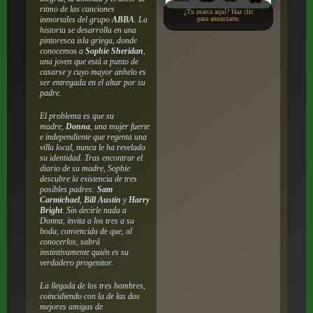
ritmo de las canciones
¿Tu marca aquí? Haz clic
inmortales del grupo
ABBA
. La
para anunciarte.
historia se desarrolla en una
pintoresca isla griega, donde
conocemos a
Sophie Sheridan
,
una joven que está a punto de
casarse y cuyo mayor anhelo es
ser entregada en el altar por su
padre.
El problema es que su
madre,
Donna
, una mujer fuerte
e independiente que regenta una
villa local, nunca le ha revelado
su identidad. Tras encontrar el
diario de su madre, Sophie
descubre la existencia de tres
posibles padres:
Sam
Carmichael
,
Bill Austin
y
Harry
Bright
. Sin decirle nada a
Donna, invita a los tres a su
boda, convencida de que, al
conocerlos, sabrá
instintivamente quién es su
verdadero progenitor.
La llegada de los tres hombres,
coincidiendo con la de las dos
mejores amigas de