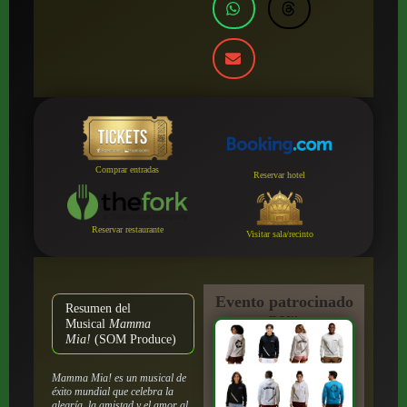
Comprar entradas
Reservar hotel
Reservar restaurante
Visitar sala/recinto
Evento patrocinado
Resumen del
por:
Musical
Mamma
Mia!
(SOM Produce)
Mamma Mia!
es un musical de
éxito mundial que celebra la
alegría, la amistad y el amor al