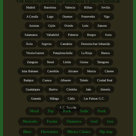
Ver más conciertos por provincia o género musical
Madrid
Barcelona
Valencia
Bilbao
Sevilla
A Coruña
Lugo
Ourense
Pontevedra
Vigo
Asturias
Gijón
Oviedo
León
Zamora
Salamanca
Valladolid
Palencia
Burgos
Soria
Ávila
Segovia
Cantabria
Donostia-San Sebastián
Vitoria-Gasteiz
Pamplona-Iruña
La Rioja
Huesca
Zaragoza
Teruel
Lleida
Girona
Tarragona
Islas Baleares
Castellón
Alicante
Murcia
Cáceres
Badajoz
Cuenca
Albacete
Toledo
Ciudad Real
Guadalajara
Huelva
Córdoba
Jaén
Almería
Granada
Málaga
Cádiz
Las Palmas G.C.
S.C. Tenerife
Metal
Pop
Rock
Indie
Punk
Musicales
Fusión
Flamenco
Soul
Jazz
Blues
Electrónica
Música Clásica
Hip-hop