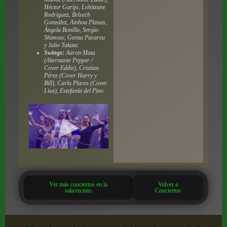
Héctor Garijo, Lohitzune
Rodríguez, Belsech
González, Ainhoa Planas,
Ángela Bonilla, Sergio
Shimose, Geena Pacareu
y Julio Takata.
Swings:
Aaron Mata
(Alternante Pepper /
Cover Eddie), Cristian
Pérez (Cover Harry y
Bill), Carla Places (Cover
Lisa), Estefanía del Pino.
Ver más conciertos en la
Volver a
sala/recinto
Conciertos