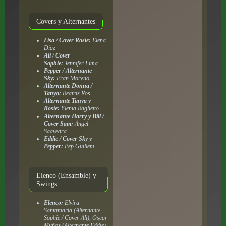
Covers y Alternantes
Lisa / Cover Rosie:
Elena
Díaz
Ali / Cover
Sophie:
Jennifer Lima
Pepper / Alternante
Sky:
Fran Moreno
Alternante Donna /
Tanya:
Beatriz Ros
Alternante Tanya y
Rosie:
Ylenia Baglietto
Alternante Harry y Bill /
Cover Sam:
Ángel
Saavedra
Eddie / Cover Sky y
Pepper:
Pep Guillem
Elenco (Ensamble) y
Swings
Elenco:
Elvira
Santamaría (Alternante
Sophie / Cover Ali), Óscar
Muñoz (Alternante Eddie),