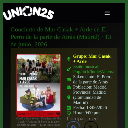
Concierto de Mar Casak + Arde en El
Perro de la parte de Atrás (Madrid) · 13
de junio, 2026
Grupo:
Mar Casak
+ Arde
Estilo musical:
Pop/rock/Indie/Alternativo
Sala/recinto:
El Perro
de la parte de Atrás
Población:
Madrid
Provincia:
Madrid
(Comunidad de
Madrid)
Fecha:
13/06/2026
Hora:
9:00 pm
Compartir en:
Cartel oficial evento: Concierto de Mar
Casak + Arde en El Perro de la parte
de Atrás (Madrid) · 13 de junio, 2026