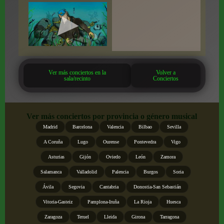
Ver más conciertos en la
Volver a
sala/recinto
Conciertos
Ver más conciertos por provincia o género musical
Madrid
Barcelona
Valencia
Bilbao
Sevilla
A Coruña
Lugo
Ourense
Pontevedra
Vigo
Asturias
Gijón
Oviedo
León
Zamora
Salamanca
Valladolid
Palencia
Burgos
Soria
Ávila
Segovia
Cantabria
Donostia-San Sebastián
Vitoria-Gasteiz
Pamplona-Iruña
La Rioja
Huesca
Zaragoza
Teruel
Lleida
Girona
Tarragona