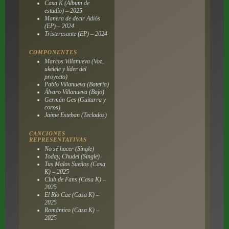
Casa K (Álbum de
estudio) – 2025
Manera de decir Adiós
(EP) – 2024
Tristeresante (EP) – 2024
COMPONENTES
Marcos Villanueva (Voz,
ukelele y líder del
proyecto)
Pablo Villanueva (Batería)
Álvaro Villanueva (Bajo)
Germán Ges (Guitarra y
coros)
Jaime Esteban (Teclados)
CANCIONES
REPRESENTATIVAS
No sé hacer (Single)
Today, Chudei (Single)
Tus Malos Sueños (Casa
K) – 2025
Club de Fans (Casa K) –
2025
El Río Cae (Casa K) –
2025
Romántico (Casa K) –
2025