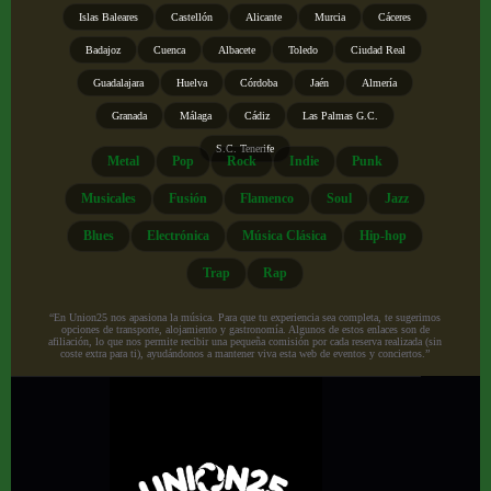
Islas Baleares
Castellón
Alicante
Murcia
Cáceres
Badajoz
Cuenca
Albacete
Toledo
Ciudad Real
Guadalajara
Huelva
Córdoba
Jaén
Almería
Granada
Málaga
Cádiz
Las Palmas G.C.
S.C. Tenerife
Metal
Pop
Rock
Indie
Punk
Musicales
Fusión
Flamenco
Soul
Jazz
Blues
Electrónica
Música Clásica
Hip-hop
Trap
Rap
“En Union25 nos apasiona la música. Para que tu experiencia sea completa, te sugerimos
opciones de transporte, alojamiento y gastronomía. Algunos de estos enlaces son de
afiliación, lo que nos permite recibir una pequeña comisión por cada reserva realizada (sin
coste extra para ti), ayudándonos a mantener viva esta web de eventos y conciertos.”