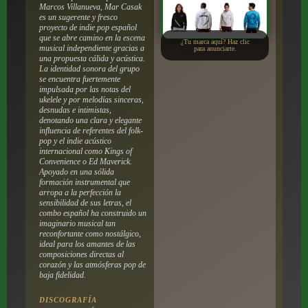
Marcos Villanueva, Mar Casak
es un sugerente y fresco
proyecto de indie pop español
que se abre camino en la escena
¿Tu marca aquí? Haz clic
musical independiente gracias a
para anunciarte.
una propuesta cálida y acústica.
La identidad sonora del grupo
se encuentra fuertemente
impulsada por las notas del
ukelele y por melodías sinceras,
desnudas e intimistas,
denotando una clara y elegante
influencia de referentes del folk-
pop y el indie acústico
internacional como Kings of
Convenience o Ed Maverick.
Apoyado en una sólida
formación instrumental que
arropa a la perfección la
sensibilidad de sus letras, el
combo español ha construido un
imaginario musical tan
reconfortante como nostálgico,
ideal para los amantes de las
composiciones directas al
corazón y las atmósferas pop de
baja fidelidad.
DISCOGRAFÍA