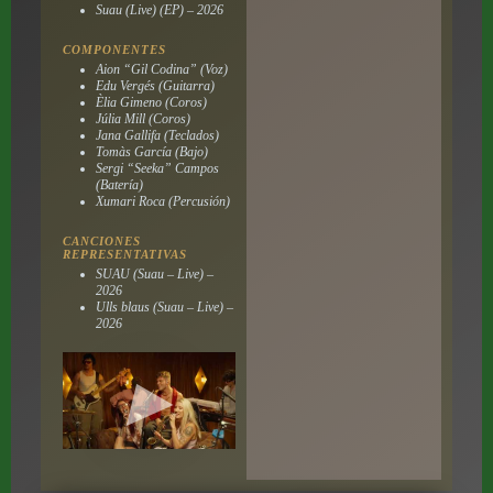
Suau (Live) (EP) – 2026
COMPONENTES
Aion “Gil Codina” (Voz)
Edu Vergés (Guitarra)
Èlia Gimeno (Coros)
Júlia Mill (Coros)
Jana Gallifa (Teclados)
Tomàs García (Bajo)
Sergi “Seeka” Campos
(Batería)
Xumari Roca (Percusión)
CANCIONES
REPRESENTATIVAS
SUAU (Suau – Live) –
2026
Ulls blaus (Suau – Live) –
2026