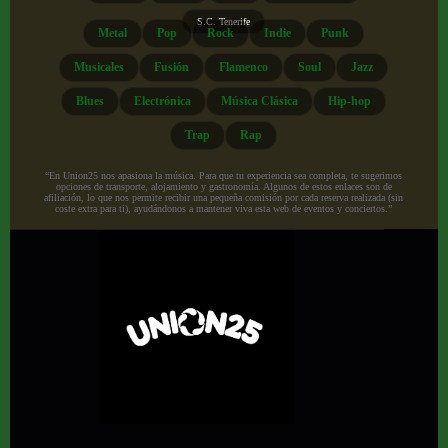
S.C. Tenerife
Metal
Pop
Rock
Indie
Punk
Musicales
Fusión
Flamenco
Soul
Jazz
Blues
Electrónica
Música Clásica
Hip-hop
Trap
Rap
“En Union25 nos apasiona la música. Para que tu experiencia sea completa, te sugerimos
opciones de transporte, alojamiento y gastronomía. Algunos de estos enlaces son de
afiliación, lo que nos permite recibir una pequeña comisión por cada reserva realizada (sin
coste extra para ti), ayudándonos a mantener viva esta web de eventos y conciertos.”