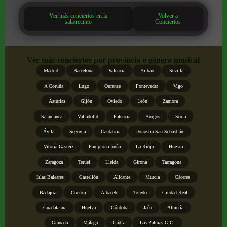
Ver más conciertos en la
Volver a
sala/recinto
Conciertos
Ver más conciertos por provincia o género musical
Madrid
Barcelona
Valencia
Bilbao
Sevilla
A Coruña
Lugo
Ourense
Pontevedra
Vigo
Asturias
Gijón
Oviedo
León
Zamora
Salamanca
Valladolid
Palencia
Burgos
Soria
Ávila
Segovia
Cantabria
Donostia-San Sebastián
Vitoria-Gasteiz
Pamplona-Iruña
La Rioja
Huesca
Zaragoza
Teruel
Lleida
Girona
Tarragona
Islas Baleares
Castellón
Alicante
Murcia
Cáceres
Badajoz
Cuenca
Albacete
Toledo
Ciudad Real
Guadalajara
Huelva
Córdoba
Jaén
Almería
Granada
Málaga
Cádiz
Las Palmas G.C.