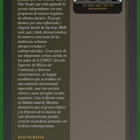
Edu Vergés que está agitando la
¿Tu marca aquí? Haz clic
escena independiente con una
para anunciarte.
propuesta de música orgánica
de altísima factura. El grupo
destaca por una sofisticada y
elegante fusión de hip-hop, R&B,
soul, jazz y funk, desmarcándose
de manera consciente de las
tendencias urbanas
ultraprocesadas o
sobreproducidas. Gran parte de
sus integrantes se han curtido en
las aulas de la ESMUC (Escola
Superior de Música de
Catalunya) y diversos
conservatorios, un bagaje
académico que se traduce en
una solvencia instrumental
impecable, una rica sección
rítmica y unos arreglos vocales
exquisitos. Con el directo como
su hábitat natural, Muniats
demuestra que el groove clásico
y la frescura de la música de
raíz afroamericana pueden
convivir en perfecta armonía con
la lírica contemporánea.
DISCOGRAFÍA