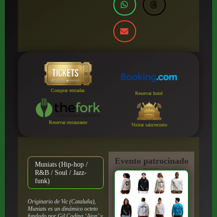
Comprar entradas
Reservar hotel
Reservar restaurante
Visitar sala/recinto
Evento patrocinado
Muniats (Hip-hop /
por:
R&B / Soul / Jazz-
funk)
Originario de Vic (Cataluña),
Muniats es un dinámico octeto
fundado por Gil Codina ‘Aion’ y