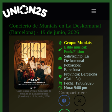
Concierto de Muniats en La Deskomunal
(Barcelona) · 19 de junio, 2026
Grupo:
Muniats
Estilo musical:
Funk/Fusion
Sala/recinto:
La
Deskomunal
Población:
Barcelona
Provincia:
Barcelona
(Cataluña)
Fecha:
19/06/2026
Hora:
9:00 pm
Cartel oficial evento: Concierto de
Compartir en:
Muniats en La Deskomunal
(Barcelona) · 19 de junio, 2026