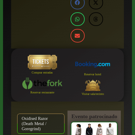
Comprar entradas
Reservar hotel
Reservar restaurante
Visitar sala/recinto
Evento patrocinado
Oxidised Razor
por:
(Death Metal /
Goregrind)