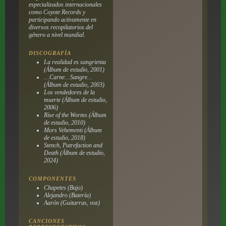
especializados internacionales
como Coyote Records y
participando activamente en
diversos recopilatorios del
género a nivel mundial.
DISCOGRAFÍA
La realidad es sangrienta
(Álbum de estudio, 2001)
…Carne…Sangre…
(Álbum de estudio, 2003)
Los vendedores de la
muerte
(Álbum de estudio,
2006)
Rise of the Worms
(Álbum
de estudio, 2010)
Mors Vehementi
(Álbum
de estudio, 2018)
Stench, Putrefaction and
Death
(Álbum de estudio,
2024)
COMPONENTES
Chapetes (Bajo)
Alejandro (Batería)
Aarón (Guitarras, voz)
CANCIONES