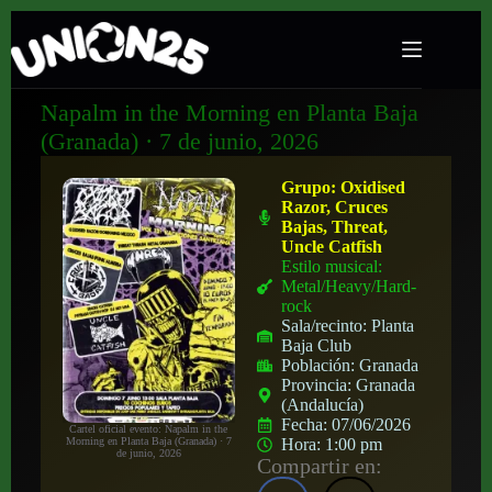
Napalm in the Morning en Planta Baja
(Granada) · 7 de junio, 2026
Grupo:
Oxidised
Razor, Cruces
Bajas, Threat,
Uncle Catfish
Estilo musical:
Metal/Heavy/Hard-
rock
Sala/recinto:
Planta
Baja Club
Población:
Granada
Provincia:
Granada
(Andalucía)
Fecha:
07/06/2026
Cartel oficial evento: Napalm in the
Morning en Planta Baja (Granada) · 7
Hora:
1:00 pm
de junio, 2026
Compartir en: