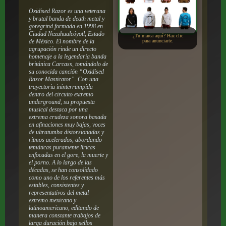
Oxidised Razor es una veterana
y brutal banda de death metal y
goregrind formada en 1998 en
Ciudad Nezahualcóyotl, Estado
¿Tu marca aquí? Haz clic
de México. El nombre de la
para anunciarte.
agrupación rinde un directo
homenaje a la legendaria banda
británica Carcass, tomándolo de
su conocida canción “Oxidised
Razor Masticator”. Con una
trayectoria ininterrumpida
dentro del circuito extremo
underground, su propuesta
musical destaca por una
extrema crudeza sonora basada
en afinaciones muy bajas, voces
de ultratumba distorsionadas y
ritmos acelerados, abordando
temáticas puramente líricas
enfocadas en el gore, la muerte y
el porno. A lo largo de las
décadas, se han consolidado
como uno de los referentes más
estables, consistentes y
representativos del metal
extremo mexicano y
latinoamericano, editando de
manera constante trabajos de
larga duración bajo sellos