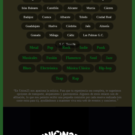
Islas Baleares
Castellón
Alicante
Murcia
Cáceres
Badajoz
Cuenca
Albacete
Toledo
Ciudad Real
Guadalajara
Huelva
Córdoba
Jaén
Almería
Granada
Málaga
Cádiz
Las Palmas G.C.
S.C. Tenerife
Metal
Pop
Rock
Indie
Punk
Musicales
Fusión
Flamenco
Soul
Jazz
Blues
Electrónica
Música Clásica
Hip-hop
Trap
Rap
“En Union25 nos apasiona la música. Para que tu experiencia sea completa, te sugerimos
opciones de transporte, alojamiento y gastronomía. Algunos de estos enlaces son de
afiliación, lo que nos permite recibir una pequeña comisión por cada reserva realizada (sin
coste extra para ti), ayudándonos a mantener viva esta web de eventos y conciertos.”