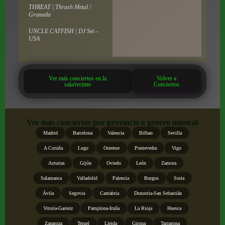
THREAT | Thrash Metal /
Granada
UNCLE CATFISH | DJ Set –
USA
Ver más conciertos en la
Volver a
sala/recinto
Conciertos
Ver más conciertos por provincia o género musical
Madrid
Barcelona
Valencia
Bilbao
Sevilla
A Coruña
Lugo
Ourense
Pontevedra
Vigo
Asturias
Gijón
Oviedo
León
Zamora
Salamanca
Valladolid
Palencia
Burgos
Soria
Ávila
Segovia
Cantabria
Donostia-San Sebastián
Vitoria-Gasteiz
Pamplona-Iruña
La Rioja
Huesca
Zaragoza
Teruel
Lleida
Girona
Tarragona