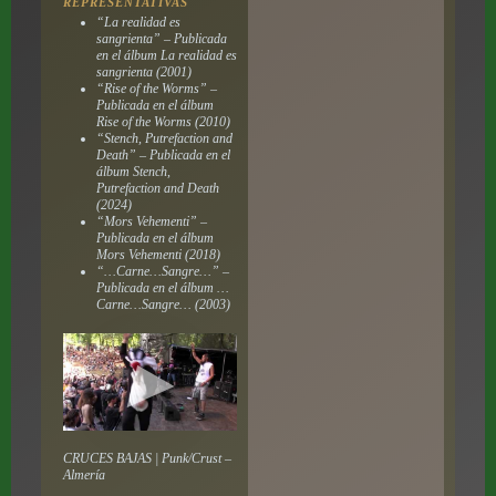
REPRESENTATIVAS
“La realidad es
sangrienta” – Publicada
en el álbum
La realidad es
sangrienta
(2001)
“Rise of the Worms” –
Publicada en el álbum
Rise of the Worms
(2010)
“Stench, Putrefaction and
Death” – Publicada en el
álbum
Stench,
Putrefaction and Death
(2024)
“Mors Vehementi” –
Publicada en el álbum
Mors Vehementi
(2018)
“…Carne…Sangre…” –
Publicada en el álbum
…
Carne…Sangre…
(2003)
CRUCES BAJAS | Punk/Crust –
Almería