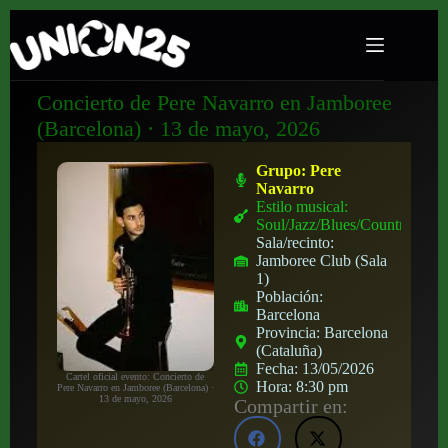
Concierto de Pere Navarro en Jamboree
(Barcelona) · 13 de mayo, 2026
Grupo:
Pere
Navarro
Estilo musical:
Soul/Jazz/Blues/Country
Sala/recinto:
Jamboree Club (Sala
1)
Población:
Barcelona
Provincia:
Barcelona
(Cataluña)
Fecha:
13/05/2026
Cartel oficial evento: Concierto de
Hora:
8:30 pm
Pere Navarro en Jamboree (Barcelona) ·
13 de mayo, 2026
Compartir en: