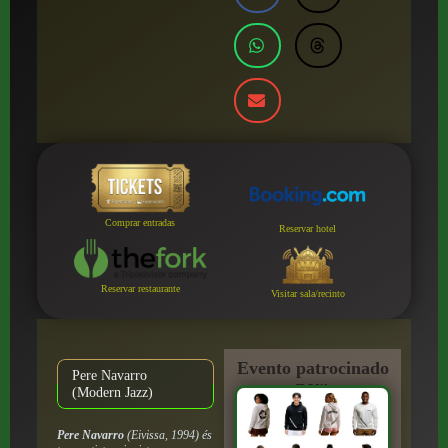
Comprar entradas
Reservar hotel
Reservar restaurante
Visitar sala/recinto
Evento patrocinado
Pere Navarro
por:
(Modern Jazz)
Pere Navarro
(Eivissa, 1994) és