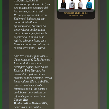
trompetista, pianista,
compositor, productor i DJ, i un
dels talents més destacats del
jazz contemporani al país.
¿Tu marca aquí? Haz clic
Recent guanyador del Premi
para anunciarte.
Enderrock Balears pel seu
darrer doble àlbum
Quintessential,
Navarro
ha
desenvolupat un llenguatge
musical propi que fusiona la
sofisticació i l’ànima de la
música afroamericana amb
l’essència eclèctica i vibrant de
la seva terra natal, Eivissa.
Amb tres àlbums publicats —
Quintessential (2025), Perenne i
Live in Madrid— sota el
prestigiós segell Fresh Sound
Records,
Pere Navarro
ha
consolidat ràpidament una
identitat sonora distintiva, fresca
i innovadora. El seu treball ha
estat present en festivals
internacionals i l’ha portat a
col·laborar amb artistes de
diferents gèneres com
Ana
Tijoux
,
Rels
B
,
Mochakk
o
Michael Bibi
,
demostrant una notable