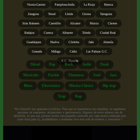
Vitoria-Gasteiz
Pamplona-Iruña
La Rioja
Huesca
Zaragoza
Teruel
Lleida
Girona
Tarragona
Islas Baleares
Castellón
Alicante
Murcia
Cáceres
Badajoz
Cuenca
Albacete
Toledo
Ciudad Real
Guadalajara
Huelva
Córdoba
Jaén
Almería
Granada
Málaga
Cádiz
Las Palmas G.C.
S.C. Tenerife
Metal
Pop
Rock
Indie
Punk
Musicales
Fusión
Flamenco
Soul
Jazz
Blues
Electrónica
Música Clásica
Hip-hop
Trap
Rap
“En Union25 nos apasiona la música. Para que tu experiencia sea completa, te sugerimos
opciones de transporte, alojamiento y gastronomía. Algunos de estos enlaces son de
afiliación, lo que nos permite recibir una pequeña comisión por cada reserva realizada (sin
coste extra para ti), ayudándonos a mantener viva esta web de eventos y conciertos.”