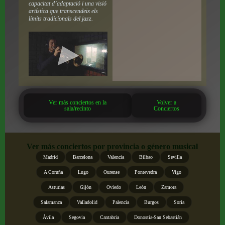
capacitat d’adaptació i una visió
artística que transcendeix els
límits tradicionals del jazz.
Ver más conciertos en la
Volver a
sala/recinto
Conciertos
Ver más conciertos por provincia o género musical
Madrid
Barcelona
Valencia
Bilbao
Sevilla
A Coruña
Lugo
Ourense
Pontevedra
Vigo
Asturias
Gijón
Oviedo
León
Zamora
Salamanca
Valladolid
Palencia
Burgos
Soria
Ávila
Segovia
Cantabria
Donostia-San Sebastián