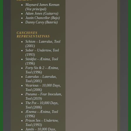
Maynard James Keenan
(Voz principal)
Adam Jones (Guitarra)
Justin Chancellor (Bajo)
Danny Carey (Batería)
CANCIONES
REPRESENTATIVAS
Schism – Lateralus, Tool
(2001)
Sober – Undertow, Tool
(1993)
Stinkfist – Ænima, Tool
(1996)
Forty Six & 2 – Ænima,
Tool (1996)
Lateralus – Lateralus,
Tool (2001)
Vicarious – 10,000 Days,
Tool (2006)
Pneuma – Fear Inoculum,
Tool (2019)
The Pot – 10,000 Days,
Tool (2006)
Ænema – Ænima, Tool
(1996)
Prison Sex – Undertow,
Tool (1993)
Jambi – 10,000 Days,