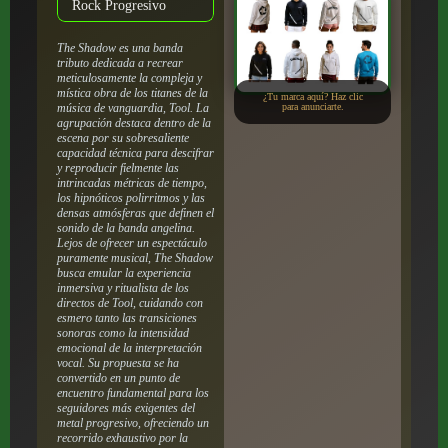
Rock Progresivo
The Shadow es una banda
tributo dedicada a recrear
meticulosamente la compleja y
mística obra de los titanes de la
¿Tu marca aquí? Haz clic
música de vanguardia, Tool. La
para anunciarte.
agrupación destaca dentro de la
escena por su sobresaliente
capacidad técnica para descifrar
y reproducir fielmente las
intrincadas métricas de tiempo,
los hipnóticos polirritmos y las
densas atmósferas que definen el
sonido de la banda angelina.
Lejos de ofrecer un espectáculo
puramente musical, The Shadow
busca emular la experiencia
inmersiva y ritualista de los
directos de Tool, cuidando con
esmero tanto las transiciones
sonoras como la intensidad
emocional de la interpretación
vocal. Su propuesta se ha
convertido en un punto de
encuentro fundamental para los
seguidores más exigentes del
metal progresivo, ofreciendo un
recorrido exhaustivo por la