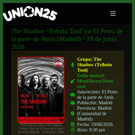
The Shadow ‘Tributo Tool’ en El Perro de
la parte de Atrás (Madrid) · 19 de junio,
2026
Grupo:
The
Shadow (Tributo
Tool)
Estilo musical:
Metal/Heavy/Hard-
rock
Sala/recinto:
El Perro
de la parte de Atrás
Población:
Madrid
Provincia:
Madrid
(Comunidad de
Madrid)
Fecha:
19/06/2026
Cartel oficial evento: The Shadow
‘Tributo Tool’ en El Perro de la parte
Hora:
9:30 pm
de Atrás (Madrid) · 19 de junio, 2026