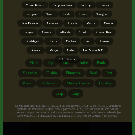
Vitoria-Gasteiz
Pamplona-Iruña
La Rioja
Huesca
Zaragoza
Teruel
Lleida
Girona
Tarragona
Islas Baleares
Castellón
Alicante
Murcia
Cáceres
Badajoz
Cuenca
Albacete
Toledo
Ciudad Real
Guadalajara
Huelva
Córdoba
Jaén
Almería
Granada
Málaga
Cádiz
Las Palmas G.C.
S.C. Tenerife
Metal
Pop
Rock
Indie
Punk
Musicales
Fusión
Flamenco
Soul
Jazz
Blues
Electrónica
Música Clásica
Hip-hop
Trap
Rap
“En Union25 nos apasiona la música. Para que tu experiencia sea completa, te sugerimos
opciones de transporte, alojamiento y gastronomía. Algunos de estos enlaces son de
afiliación, lo que nos permite recibir una pequeña comisión por cada reserva realizada (sin
coste extra para ti), ayudándonos a mantener viva esta web de eventos y conciertos.”