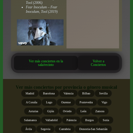
Tool (2006)
Fear Inoculum – Fear
Inoculum, Tool (2019)
Ver más conciertos en la
Volver a
sala/recinto
Conciertos
Ver más conciertos por provincia o género musical
Madrid
Barcelona
Valencia
Bilbao
Sevilla
A Coruña
Lugo
Ourense
Pontevedra
Vigo
Asturias
Gijón
Oviedo
León
Zamora
Salamanca
Valladolid
Palencia
Burgos
Soria
Ávila
Segovia
Cantabria
Donostia-San Sebastián