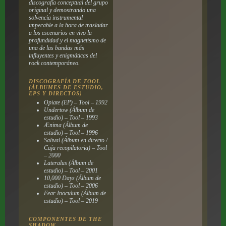
discografía conceptual del grupo
original y demostrando una
solvencia instrumental
impecable a la hora de trasladar
a los escenarios en vivo la
profundidad y el magnetismo de
una de las bandas más
influyentes y enigmáticas del
rock contemporáneo.
DISCOGRAFÍA DE TOOL
(ÁLBUMES DE ESTUDIO,
EPS Y DIRECTOS)
Opiate (EP) – Tool – 1992
Undertow (Álbum de
estudio) – Tool – 1993
Ænima (Álbum de
estudio) – Tool – 1996
Salival (Álbum en directo /
Caja recopilatoria) – Tool
– 2000
Lateralus (Álbum de
estudio) – Tool – 2001
10,000 Days (Álbum de
estudio) – Tool – 2006
Fear Inoculum (Álbum de
estudio) – Tool – 2019
COMPONENTES DE THE
SHADOW