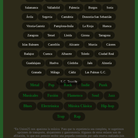
Salamanca
Valladolid
Palencia
Burgos
Soria
Ávila
Segovia
Cantabria
Donostia-San Sebastián
Vitoria-Gasteiz
Pamplona-Iruña
La Rioja
Huesca
Zaragoza
Teruel
Lleida
Girona
Tarragona
Islas Baleares
Castellón
Alicante
Murcia
Cáceres
Badajoz
Cuenca
Albacete
Toledo
Ciudad Real
Guadalajara
Huelva
Córdoba
Jaén
Almería
Granada
Málaga
Cádiz
Las Palmas G.C.
S.C. Tenerife
Metal
Pop
Rock
Indie
Punk
Musicales
Fusión
Flamenco
Soul
Jazz
Blues
Electrónica
Música Clásica
Hip-hop
Trap
Rap
“En Union25 nos apasiona la música. Para que tu experiencia sea completa, te sugerimos
opciones de transporte, alojamiento y gastronomía. Algunos de estos enlaces son de
afiliación, lo que nos permite recibir una pequeña comisión por cada reserva realizada (sin