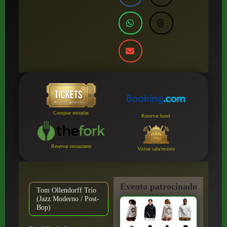
Comprar entradas
Reservar hotel
Reservar restaurante
Visitar sala/recinto
Evento patrocinado
Tom Ollendorff Trío
por:
(Jazz Moderno / Post-
Bop)