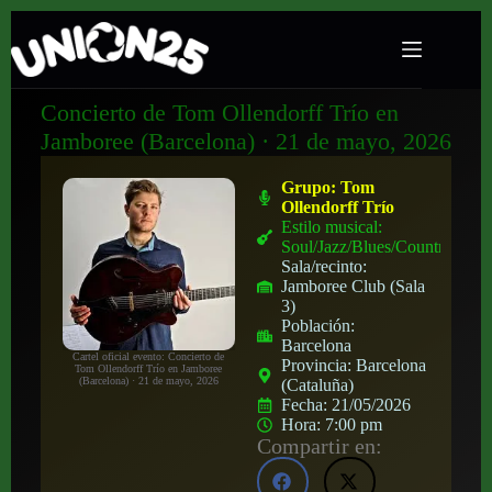
Concierto de Tom Ollendorff Trío en
Jamboree (Barcelona) · 21 de mayo, 2026
Grupo:
Tom
Ollendorff Trío
Estilo musical:
Soul/Jazz/Blues/Country
Sala/recinto:
Jamboree Club (Sala
3)
Población:
Barcelona
Cartel oficial evento: Concierto de
Provincia:
Barcelona
Tom Ollendorff Trío en Jamboree
(Barcelona) · 21 de mayo, 2026
(Cataluña)
Fecha:
21/05/2026
Hora:
7:00 pm
Compartir en: