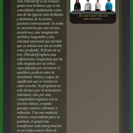
Tom Ollendorff es un virtuoso
guitarrista británico que se ha
consolidado rápidamente como
una de las figuras más brillantes
¿Tu marca aquí? Haz clic
y distintivas de la escena
para anunciarte.
jazzística internacional. Su estilo
se caracteriza por una técnica
asombrosa, una imaginación
melódica inagotable y una
claridad emocional que permite
que su música sea tan accesible
como profunda. Al frente de su
trío, Ollendorff explora una
sofisticación compositiva que ha
sido elogiada por la crítica
especializada por encontrar el
equilibrio perfecto entre la
inmediatez rítmica y capas de
significado que se revelan en
cada escucha. Su propuesta no
solo destaca por el virtuosismo
individual, sino por una
complicidad orgánica con su
sección rítmica, creando
paisajes sonoros vibrantes y
refinados. Con una madurez
artística sorprendente para su
juventud, el guitarrista
transforma cada interpretación
en un relato sonoro lleno de