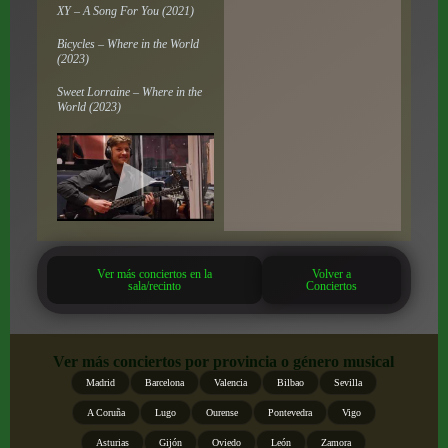
XY – A Song For You (2021)
Bicycles – Where in the World
(2023)
Sweet Lorraine – Where in the
World (2023)
Ver más conciertos en la
Volver a
sala/recinto
Conciertos
Ver más conciertos por provincia o género musical
Madrid
Barcelona
Valencia
Bilbao
Sevilla
A Coruña
Lugo
Ourense
Pontevedra
Vigo
Asturias
Gijón
Oviedo
León
Zamora