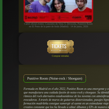
Cartel oficial evento: Concierto de Virus T, Devoción, Punitive Room
en El Perro de la parte de Atrás (Madrid) · 14 de junio, 2026
Comprar entradas
Punitive Room (Noise-rock / Shoegaze)
Formada en Madrid en el año 2022, Punitive Room es una emergente y c
que manufactura una cuidada fusión de noise-rock y shoegaze. Su identi
rítmica del rock alternativo estadounidense de los noventa con atmósfer
evocadoras. A través de muros de guitarras distorsionadas, pasajes hipnó
formación madrileña consigue sumergir al oyente en un estimulante viaje
creativo constante que los ha llevado a editar álbumes y EPs de manera i