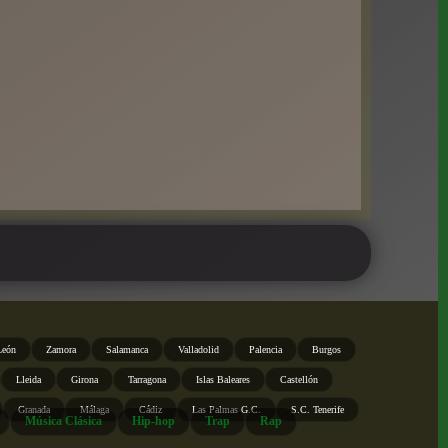
León
Zamora
Salamanca
Valladolid
Palencia
Burgos
Lleida
Girona
Tarragona
Islas Baleares
Castellón
Granada
Málaga
Cádiz
Las Palmas G.C.
S.C. Tenerife
Música Clásica
Hip-hop
Trap
Rap