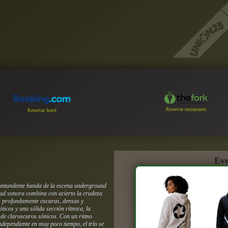
Reservar restaurante
Reservar hotel
Eve
ontundente banda de la escena underground
dad sonora combina con acierto la crudeza
as profundamente oscuras, densas y
ticos y una sólida sección rítmica, la
 de claroscuros sónicos. Con un ritmo
ndependiente en muy poco tiempo, el trío se