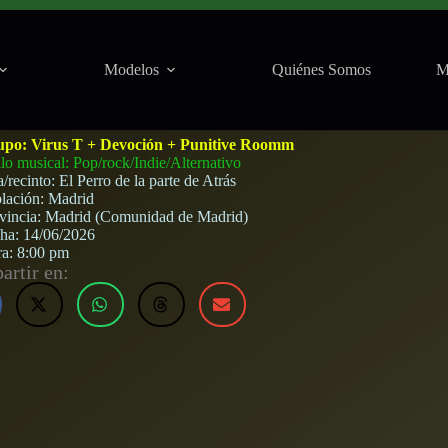
Modelos
Quiénes Somos
M
 Room en El Perro de la parte de Atrás (Madrid) · 
upo:
Virus T + Devoción + Punitive Roomm
ilo musical: Pop/rock/Indie/Alternativo
a/recinto:
El Perro de la parte de Atrás
lación:
Madrid
vincia:
Madrid (Comunidad de Madrid)
cha:
14/06/2026
ra:
8:00 pm
rtir en: