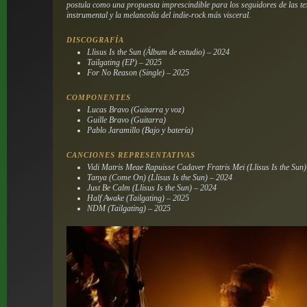
postula como una propuesta imprescindible para los seguidores de las te
instrumental y la melancolía del indie-rock más visceral.
DISCOGRAFÍA
Llisus Is the Sun (Álbum de estudio) – 2024
Tailgating (EP) – 2025
For No Reason (Single) – 2025
COMPONENTES
Lucas Bravo (Guitarra y voz)
Guille Bravo (Guitarra)
Pablo Jaramillo (Bajo y batería)
CANCIONES REPRESENTATIVAS
Vidi Matris Meae Rapuisse Cadaver Fratris Mei (Llisus Is the Sun
Tanya (Come On) (Llisus Is the Sun) – 2024
Just Be Calm (Llisus Is the Sun) – 2024
Half Awake (Tailgating) – 2025
NDM (Tailgating) – 2025