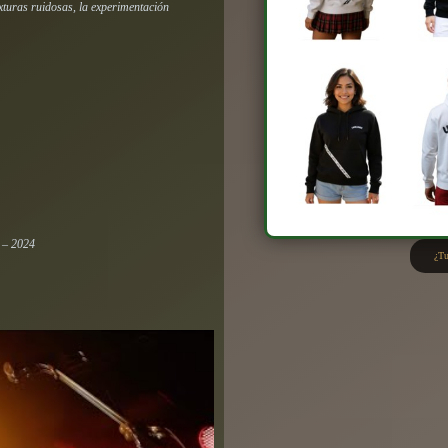
xturas ruidosas, la experimentación
) – 2024
¿Tu