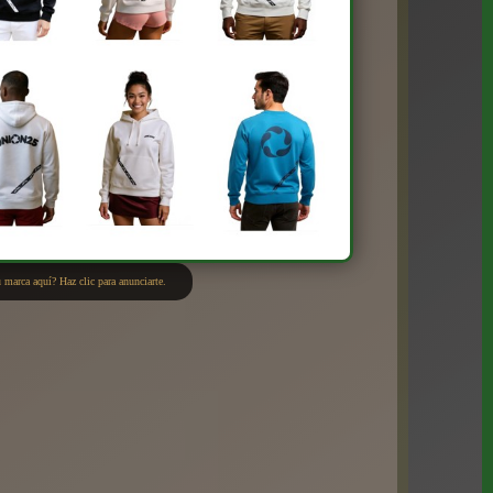
 marca aquí? Haz clic para anunciarte.