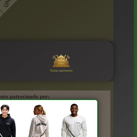
Visitar sala/recinto
nto patrocinado por: