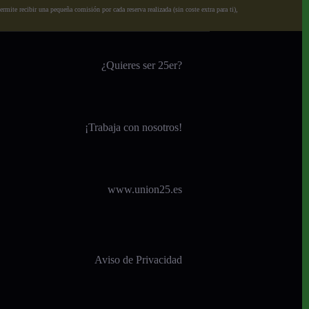
ite recibir una pequeña comisión por cada reserva realizada (sin coste extra para ti),
¿Quieres ser 25er?
¡
Trabaja con nosotros!
www.union25.es
Aviso de Privacidad