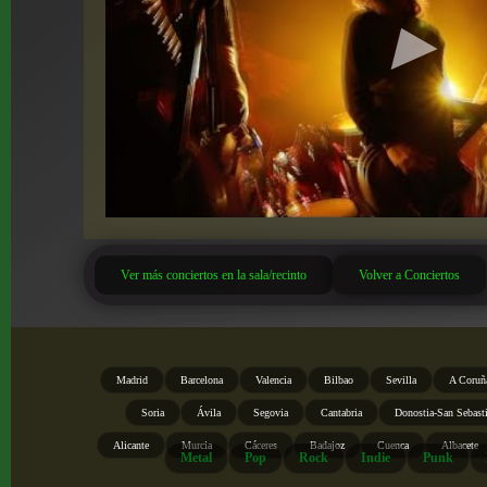
Ver más conciertos en la sala/recinto
Volver a Conciertos
Madrid
Barcelona
Valencia
Bilbao
Sevilla
A Coruñ
Soria
Ávila
Segovia
Cantabria
Donostia-San Sebast
Alicante
Murcia
Cáceres
Badajoz
Cuenca
Albacete
Metal
Pop
Rock
Indie
Punk