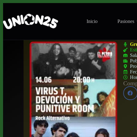
Inicio
Pasiones
Concierto de Virus T, Devoción, Punitive
Gr
Est
Sal
Pob
Pro
Fe
Ho
Compa