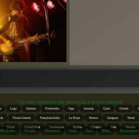
Ver más conciertos por provincia o género musical
a
Lugo
Ourense
Pontevedra
Vigo
Asturias
Gijón
Oviedo
ián
Vitoria-Gasteiz
Pamplona-Iruña
La Rioja
Huesca
Zaragoza
Teruel
Toledo
Ciudad Real
Guadalajara
Huelva
Córdoba
Jaén
Almería
Musicales
Fusión
Flamenco
Soul
Jazz
Blues
Electrónica