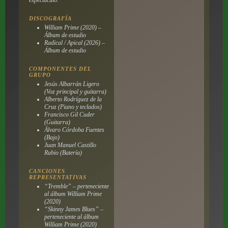
DISCOGRAFÍA
William Prime
(2020) –
Álbum de estudio
Radical / Apical
(2026) –
Álbum de estudio
COMPONENTES DEL
GRUPO
Jesús Albarrán Ligero
(Voz principal y guitarra)
Alberto Rodríguez de la
Cruz (Piano y teclados)
Francisco Gil Cuder
(Guitarra)
Álvaro Córdoba Fuentes
(Bajo)
Juan Manuel Castillo
Rubio (Batería)
CANCIONES
REPRESENTATIVAS
“Tremble” – perteneciente
al álbum
William Prime
(2020)
“Skinny James Blues” –
perteneciente al álbum
William Prime
(2020)