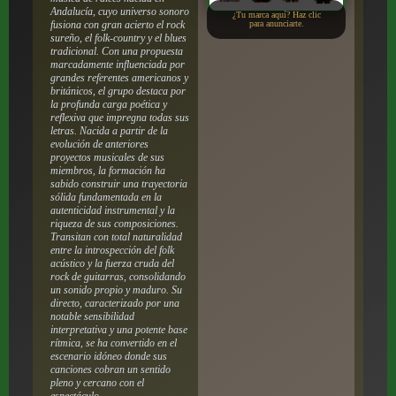
Andalucía, cuyo universo sonoro
¿Tu marca aquí? Haz clic
fusiona con gran acierto el rock
para anunciarte.
sureño, el folk-country y el blues
tradicional. Con una propuesta
marcadamente influenciada por
grandes referentes americanos y
británicos, el grupo destaca por
la profunda carga poética y
reflexiva que impregna todas sus
letras. Nacida a partir de la
evolución de anteriores
proyectos musicales de sus
miembros, la formación ha
sabido construir una trayectoria
sólida fundamentada en la
autenticidad instrumental y la
riqueza de sus composiciones.
Transitan con total naturalidad
entre la introspección del folk
acústico y la fuerza cruda del
rock de guitarras, consolidando
un sonido propio y maduro. Su
directo, caracterizado por una
notable sensibilidad
interpretativa y una potente base
rítmica, se ha convertido en el
escenario idóneo donde sus
canciones cobran un sentido
pleno y cercano con el
espectáculo.