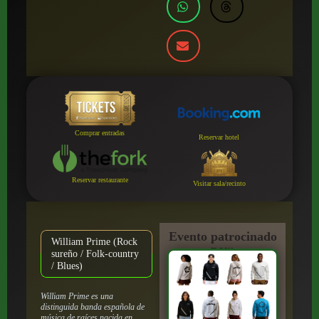
Comprar entradas
Reservar hotel
Reservar restaurante
Visitar sala/recinto
Evento patrocinado
William Prime (Rock
por:
sureño / Folk-country
/ Blues)
William Prime es una
distinguida banda española de
música de raíces nacida en