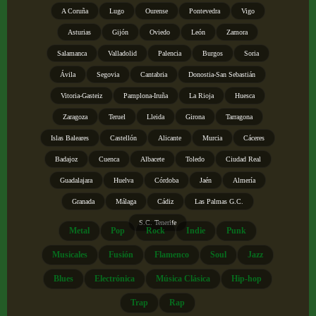
A Coruña
Lugo
Ourense
Pontevedra
Vigo
Asturias
Gijón
Oviedo
León
Zamora
Salamanca
Valladolid
Palencia
Burgos
Soria
Ávila
Segovia
Cantabria
Donostia-San Sebastián
Vitoria-Gasteiz
Pamplona-Iruña
La Rioja
Huesca
Zaragoza
Teruel
Lleida
Girona
Tarragona
Islas Baleares
Castellón
Alicante
Murcia
Cáceres
Badajoz
Cuenca
Albacete
Toledo
Ciudad Real
Guadalajara
Huelva
Córdoba
Jaén
Almería
Granada
Málaga
Cádiz
Las Palmas G.C.
S.C. Tenerife
Metal
Pop
Rock
Indie
Punk
Musicales
Fusión
Flamenco
Soul
Jazz
Blues
Electrónica
Música Clásica
Hip-hop
Trap
Rap