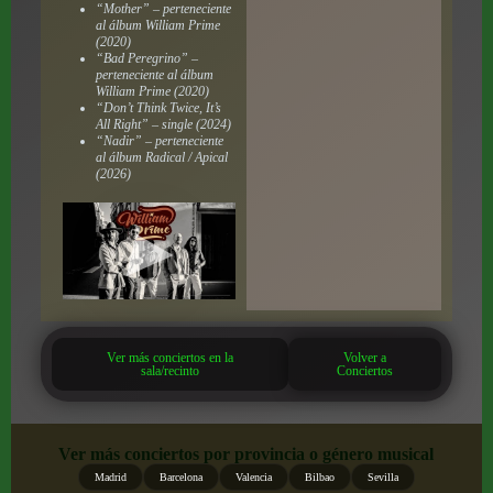
“Mother” – perteneciente
al álbum
William Prime
(2020)
“Bad Peregrino” –
perteneciente al álbum
William Prime
(2020)
“Don’t Think Twice, It’s
All Right” – single (2024)
“Nadir” – perteneciente
al álbum
Radical / Apical
(2026)
Ver más conciertos en la
Volver a
sala/recinto
Conciertos
Ver más conciertos por provincia o género musical
Madrid
Barcelona
Valencia
Bilbao
Sevilla