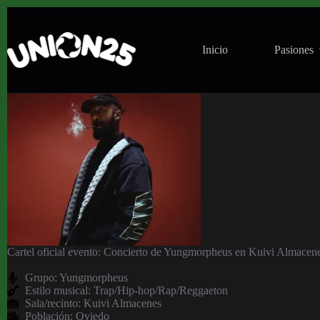
Concierto de Yungmorpheus en Kuivi Almacenes 
Inicio
Pasiones
Cartel oficial evento: Concierto de Yungmorpheus en Kuivi Almacene
Grupo:
Yungmorpheus
Estilo musical: Trap/Hip-hop/Rap/Reggaeton
Sala/recinto:
Kuivi Almacenes
Población:
Oviedo