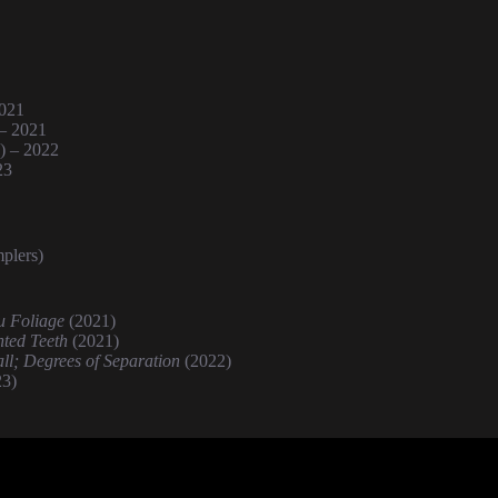
2021
 – 2021
) – 2022
23
plers)
 Foliage
(2021)
nted Teeth
(2021)
ll; Degrees of Separation
(2022)
3)