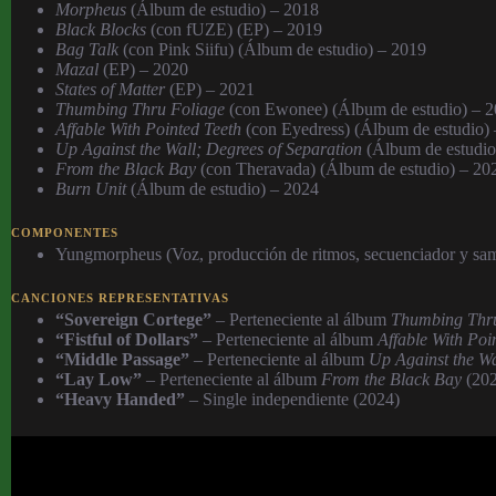
Morpheus
(Álbum de estudio) – 2018
Black Blocks
(con fUZE) (EP) – 2019
Bag Talk
(con Pink Siifu) (Álbum de estudio) – 2019
Mazal
(EP) – 2020
States of Matter
(EP) – 2021
Thumbing Thru Foliage
(con Ewonee) (Álbum de estudio) – 
Affable With Pointed Teeth
(con Eyedress) (Álbum de estudio)
Up Against the Wall; Degrees of Separation
(Álbum de estudio
From the Black Bay
(con Theravada) (Álbum de estudio) – 20
Burn Unit
(Álbum de estudio) – 2024
COMPONENTES
Yungmorpheus (Voz, producción de ritmos, secuenciador y sam
CANCIONES REPRESENTATIVAS
“Sovereign Cortege”
– Perteneciente al álbum
Thumbing Thru
“Fistful of Dollars”
– Perteneciente al álbum
Affable With Poi
“Middle Passage”
– Perteneciente al álbum
Up Against the Wa
“Lay Low”
– Perteneciente al álbum
From the Black Bay
(202
“Heavy Handed”
– Single independiente (2024)