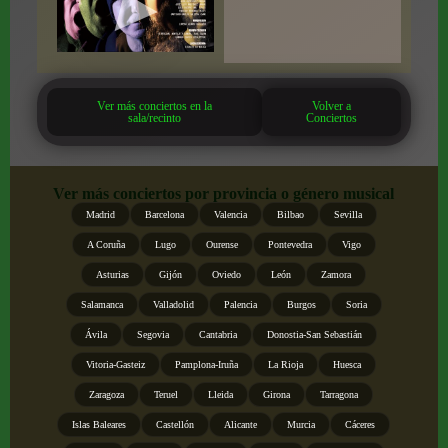
Ver más conciertos en la
Volver a
sala/recinto
Conciertos
Ver más conciertos por provincia o género musical
Madrid
Barcelona
Valencia
Bilbao
Sevilla
A Coruña
Lugo
Ourense
Pontevedra
Vigo
Asturias
Gijón
Oviedo
León
Zamora
Salamanca
Valladolid
Palencia
Burgos
Soria
Ávila
Segovia
Cantabria
Donostia-San Sebastián
Vitoria-Gasteiz
Pamplona-Iruña
La Rioja
Huesca
Zaragoza
Teruel
Lleida
Girona
Tarragona
Islas Baleares
Castellón
Alicante
Murcia
Cáceres