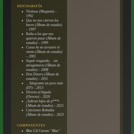
DISCOGRAFÍA
Víctimas (Maqueta) –
1992
Que no nos cierren los
bares (Álbum de estudio)
– 1997
Kaña a los que nos
quieren pisar (Álbum de
estudio) – 1999
Cosas ke no arrastre el
viento (Álbum de estudio)
– 2001
Seguir tragando… sin
atragantarse (Álbum de
estudio) – 2008
Don Dinero (Álbum de
estudio) – 2011
…Sángrame un poco más
(EP) – 2013
Directo al hígado
(Directo) – 2020
¡Sobran hijos de p***!
(Álbum de estudio) – 2021
Canciones Robadas
(Álbum de estudio) – 2023
COMPONENTES
Blas Gil Cuevas “Blas”