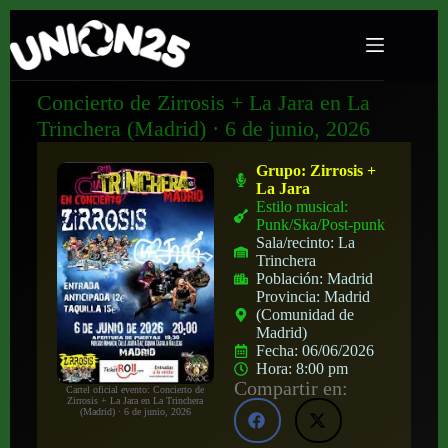
Concierto de Zirrosis + La Jara en La
Trinchera (Madrid) · 6 de junio, 2026
Grupo:
Zirrosis +
La Jara
Estilo musical:
Punk/Ska/Post-punk
Sala/recinto:
La
Trinchera
Población:
Madrid
Provincia:
Madrid
(Comunidad de
Madrid)
Fecha:
06/06/2026
Hora:
8:00 pm
Compartir en:
Cartel oficial evento: Concierto de
Zirrosis + La Jara en La Trinchera
(Madrid) · 6 de junio, 2026