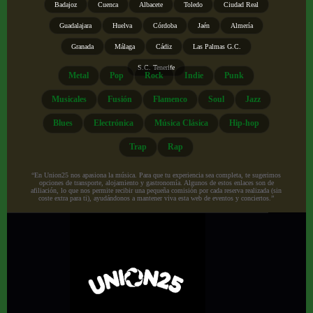
Badajoz
Cuenca
Albacete
Toledo
Ciudad Real
Guadalajara
Huelva
Córdoba
Jaén
Almería
Granada
Málaga
Cádiz
Las Palmas G.C.
S.C. Tenerife
Metal
Pop
Rock
Indie
Punk
Musicales
Fusión
Flamenco
Soul
Jazz
Blues
Electrónica
Música Clásica
Hip-hop
Trap
Rap
“En Union25 nos apasiona la música. Para que tu experiencia sea completa, te sugerimos
opciones de transporte, alojamiento y gastronomía. Algunos de estos enlaces son de
afiliación, lo que nos permite recibir una pequeña comisión por cada reserva realizada (sin
coste extra para ti), ayudándonos a mantener viva esta web de eventos y conciertos.”