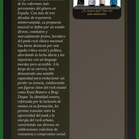
de los referentes más
persistentes del género en
¿Tu marca aquí? Haz clic
España. Con más de tres
para anunciarte.
décadas de trayectoria
ininterrumpida, su propuesta
musical se define por un sonido
directo, combativo y
marcadamente festivo, heredero
del punk-rock clásico nacional.
Sus letras destacan por una
aguda crítica social y política,
abordando la lucha diaria y las
injusticias con un lenguaje
mordaz pero accesible. A lo
largo de su carrera, han
demostrado una notable
capacidad para evolucionar sin
perder su esencia, colaborando
con figuras clave del rock estatal
como Kutxi Romero o Brigi
Duque. Su identidad sonora,
reforzada por la inclusión de
vientos en su formación, les
permite transitar entre la
agresividad del punk y la
energía del rock urbano,
convirtiendo sus directos en
celebraciones colectivas de
resistencia y compromiso social.