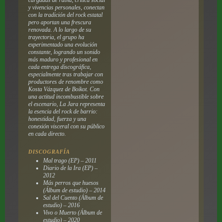
cargadas de rabia, crítica social
y vivencias personales, conectan
con la tradición del rock estatal
pero aportan una frescura
renovada. A lo largo de su
trayectoria, el grupo ha
experimentado una evolución
constante, logrando un sonido
más maduro y profesional en
cada entrega discográfica,
especialmente tras trabajar con
productores de renombre como
Kosta Vázquez de Boikot. Con
una actitud incombustible sobre
el escenario, La Jara representa
la esencia del rock de barrio:
honestidad, fuerza y una
conexión visceral con su público
en cada directo.
DISCOGRAFÍA
Mal trago (EP) – 2011
Diario de la Ira (EP) –
2012
Más perros que huesos
(Álbum de estudio) – 2014
Sal del Cuento (Álbum de
estudio) – 2016
Vivo o Muerto (Álbum de
estudio) – 2020