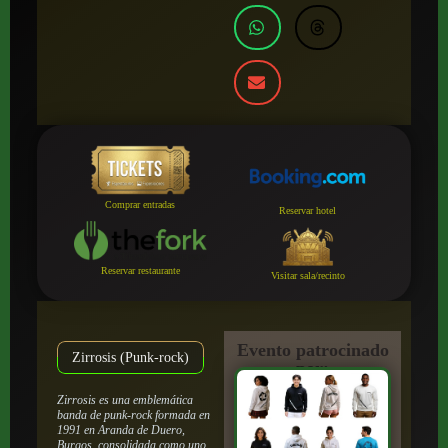
Comprar entradas
Reservar hotel
Reservar restaurante
Visitar sala/recinto
Evento patrocinado
Zirrosis (Punk-rock)
por:
Zirrosis es una emblemática
banda de punk-rock formada en
1991 en Aranda de Duero,
Burgos, consolidada como uno