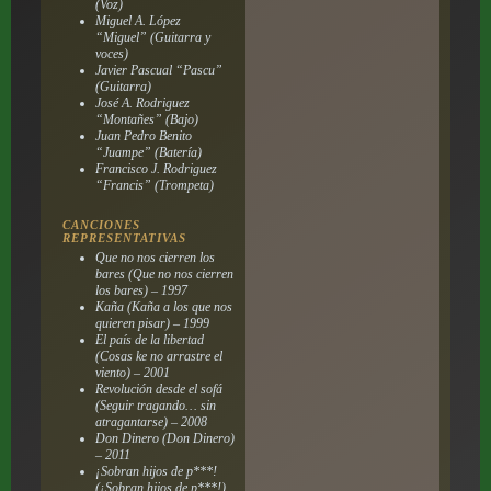
(Voz)
Miguel A. López
“Miguel” (Guitarra y
voces)
Javier Pascual “Pascu”
(Guitarra)
José A. Rodriguez
“Montañes” (Bajo)
Juan Pedro Benito
“Juampe” (Batería)
Francisco J. Rodriguez
“Francis” (Trompeta)
CANCIONES
REPRESENTATIVAS
Que no nos cierren los
bares (Que no nos cierren
los bares) – 1997
Kaña (Kaña a los que nos
quieren pisar) – 1999
El país de la libertad
(Cosas ke no arrastre el
viento) – 2001
Revolución desde el sofá
(Seguir tragando… sin
atragantarse) – 2008
Don Dinero (Don Dinero)
– 2011
¡Sobran hijos de p***!
(¡Sobran hijos de p***!)